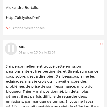
Alexandre Bertails.
http://bit.ly/5cuRmF
0
MB
09 janvier 2010 à 14:22:54
J'ai personnellement trouvé cette émission
passionnante et très pertinente, et Birenbaum sur ce
coup sobre, c'est à dire bien. J'ai beaucoup aimé les
éclairages, mais je crois qu'il y avait encore des
problèmes de prise de son (résonnance, micro du
blogueur Thierry mal positionné). Un détail plus
général: il est parfois difficile de regarder deux
émissions, par manque de temps. Si vous ne l'avez
déjà fait ce serait peut-être un sujet de réflexion: il y a