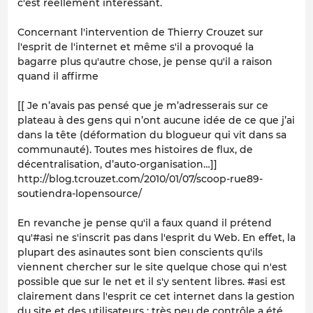
c'est réellement intéressant.
Concernant l'intervention de Thierry Crouzet sur
l'esprit de l'internet et même s'il a provoqué la
bagarre plus qu'autre chose, je pense qu'il a raison
quand il affirme
[[ Je n’avais pas pensé que je m’adresserais sur ce
plateau à des gens qui n’ont aucune idée de ce que j’ai
dans la tête (déformation du blogueur qui vit dans sa
communauté). Toutes mes histoires de flux, de
décentralisation, d’auto-organisation…]]
http://blog.tcrouzet.com/2010/01/07/scoop-rue89-
soutiendra-lopensource/
En revanche je pense qu'il a faux quand il prétend
qu'#asi ne s'inscrit pas dans l'esprit du Web. En effet, la
plupart des asinautes sont bien conscients qu'ils
viennent chercher sur le site quelque chose qui n'est
possible que sur le net et il s'y sentent libres. #asi est
clairement dans l'esprit ce cet internet dans la gestion
du site et des utilisateurs : très peu de contrôle a été