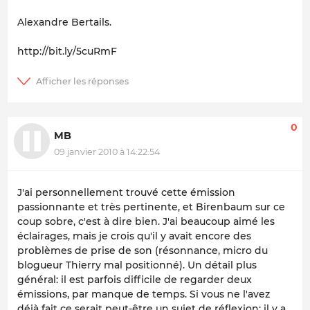
Alexandre Bertails.
http://bit.ly/5cuRmF
0
MB
09 janvier 2010 à 14:22:54
J'ai personnellement trouvé cette émission
passionnante et très pertinente, et Birenbaum sur ce
coup sobre, c'est à dire bien. J'ai beaucoup aimé les
éclairages, mais je crois qu'il y avait encore des
problèmes de prise de son (résonnance, micro du
blogueur Thierry mal positionné). Un détail plus
général: il est parfois difficile de regarder deux
émissions, par manque de temps. Si vous ne l'avez
déjà fait ce serait peut-être un sujet de réflexion: il y a