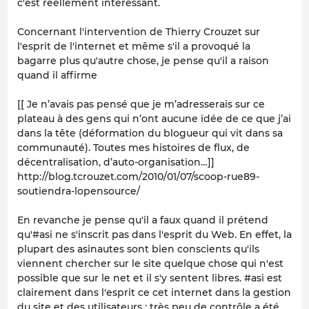
c'est réellement intéressant.
Concernant l'intervention de Thierry Crouzet sur
l'esprit de l'internet et même s'il a provoqué la
bagarre plus qu'autre chose, je pense qu'il a raison
quand il affirme
[[ Je n’avais pas pensé que je m’adresserais sur ce
plateau à des gens qui n’ont aucune idée de ce que j’ai
dans la tête (déformation du blogueur qui vit dans sa
communauté). Toutes mes histoires de flux, de
décentralisation, d’auto-organisation…]]
http://blog.tcrouzet.com/2010/01/07/scoop-rue89-
soutiendra-lopensource/
En revanche je pense qu'il a faux quand il prétend
qu'#asi ne s'inscrit pas dans l'esprit du Web. En effet, la
plupart des asinautes sont bien conscients qu'ils
viennent chercher sur le site quelque chose qui n'est
possible que sur le net et il s'y sentent libres. #asi est
clairement dans l'esprit ce cet internet dans la gestion
du site et des utilisateurs : très peu de contrôle a été