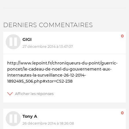
DERNIERS COMMENTAIRES
0
GIGI
27 décembre 2014 à 13:47:07
http://www.lepoint.fr/chroniqueurs-du-point/guerric-
poncet/le-cadeau-de-noel-du-gouvernement-aux-
internautes-la-surveillance-26-12-2014-
1892495_506.php#xtor=CS2-238
0
Tony A
26 décembre 2014 à 18:26:08