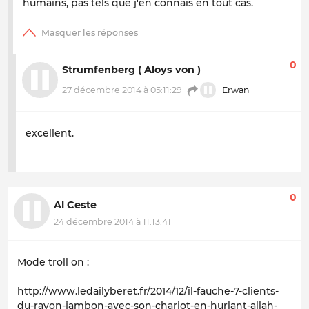
humains, pas tels que j'en connais en tout cas.
0
Strumfenberg ( Aloys von )
27 décembre 2014 à 05:11:29
Erwan
excellent.
0
Al Ceste
24 décembre 2014 à 11:13:41
Mode troll on :
http://www.ledailyberet.fr/2014/12/il-fauche-7-clients-
du-rayon-jambon-avec-son-chariot-en-hurlant-allah-