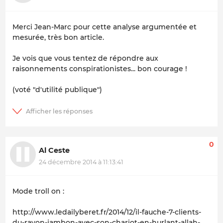
Merci Jean-Marc pour cette analyse argumentée et
mesurée, très bon article.
Je vois que vous tentez de répondre aux
raisonnements conspirationistes... bon courage !
(voté "d'utilité publique")
0
Al Ceste
24 décembre 2014 à 11:13:41
Mode troll on :
http://www.ledailyberet.fr/2014/12/il-fauche-7-clients-
du-rayon-jambon-avec-son-chariot-en-hurlant-allah-