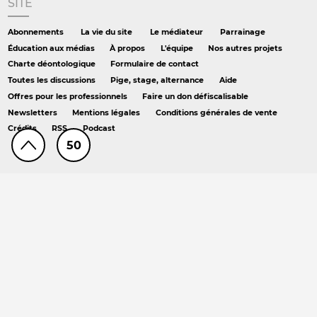
SITE
Abonnements
La vie du site
Le médiateur
Parrainage
Éducation aux médias
À propos
L'équipe
Nos autres projets
Charte déontologique
Formulaire de contact
Toutes les discussions
Pige, stage, alternance
Aide
Offres pour les professionnels
Faire un don défiscalisable
Newsletters
Mentions légales
Conditions générales de vente
Crédits
RSS
Podcast
50
AILLEURS
Hors série
DS chez Libé