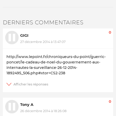
DERNIERS COMMENTAIRES
0
GIGI
27 décembre 2014 à 13:47:07
http://www.lepoint.fr/chroniqueurs-du-point/guerric-
poncet/le-cadeau-de-noel-du-gouvernement-aux-
internautes-la-surveillance-26-12-2014-
1892495_506.php#xtor=CS2-238
0
Tony A
26 décembre 2014 à 18:26:08