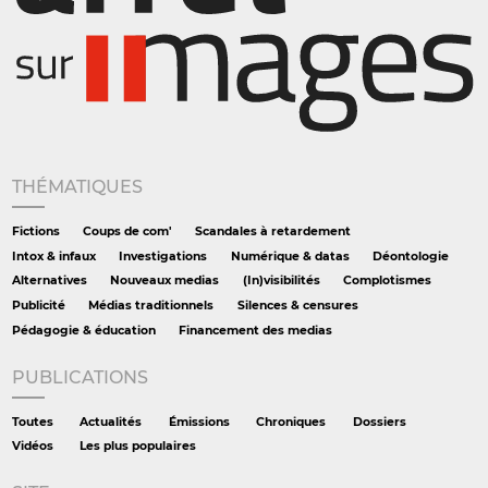
THÉMATIQUES
Fictions
Coups de com'
Scandales à retardement
Intox & infaux
Investigations
Numérique & datas
Déontologie
Alternatives
Nouveaux medias
(In)visibilités
Complotismes
Publicité
Médias traditionnels
Silences & censures
Pédagogie & éducation
Financement des medias
PUBLICATIONS
Toutes
Actualités
Émissions
Chroniques
Dossiers
Vidéos
Les plus populaires