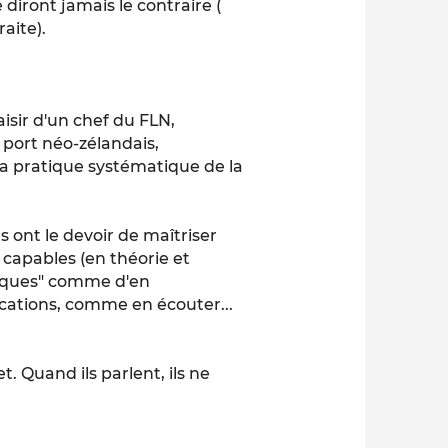
e diront jamais le contraire (
aite).
isir d'un chef du FLN,
 port néo-zélandais,
 la pratique systématique de la
ls ont le devoir de maîtriser
c capables (en théorie et
taques" comme d'en
cations, comme en écouter...
t. Quand ils parlent, ils ne