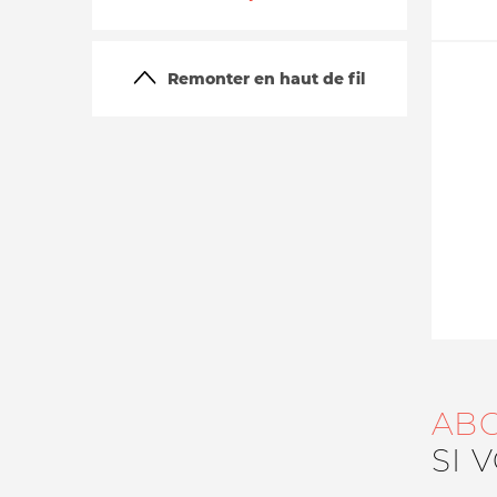
Remonter en haut de fil
La vie du site
AB
SI 