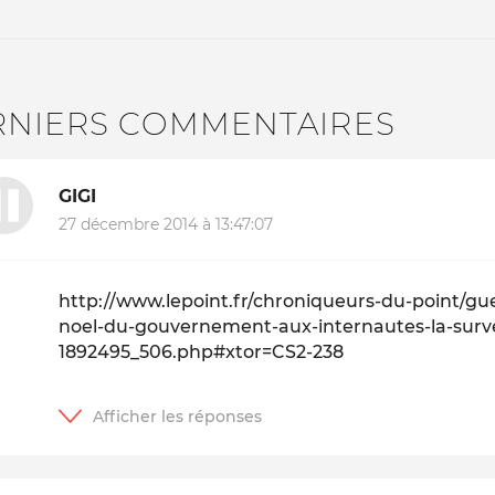
RNIERS COMMENTAIRES
GIGI
27 décembre 2014 à 13:47:07
http://www.lepoint.fr/chroniqueurs-du-point/gu
noel-du-gouvernement-aux-internautes-la-survei
1892495_506.php#xtor=CS2-238