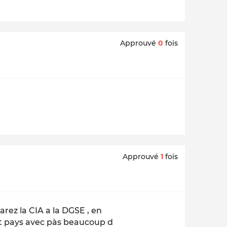
Approuvé
0
fois
Approuvé
1
fois
rez la CIA a la DGSE , en
it pays avec pàs beaucoup d