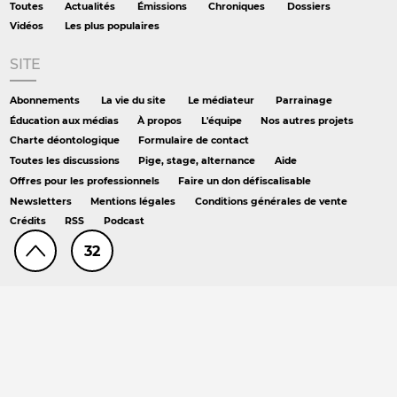
Toutes
Actualités
Émissions
Chroniques
Dossiers
Vidéos
Les plus populaires
SITE
Abonnements
La vie du site
Le médiateur
Parrainage
Éducation aux médias
À propos
L'équipe
Nos autres projets
Charte déontologique
Formulaire de contact
Toutes les discussions
Pige, stage, alternance
Aide
Offres pour les professionnels
Faire un don défiscalisable
Newsletters
Mentions légales
Conditions générales de vente
Crédits
RSS
Podcast
32
AILLEURS
Hors série
DS chez Libé