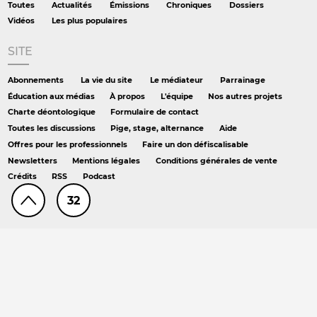
Toutes
Actualités
Émissions
Chroniques
Dossiers
Vidéos
Les plus populaires
SITE
Abonnements
La vie du site
Le médiateur
Parrainage
Éducation aux médias
À propos
L'équipe
Nos autres projets
Charte déontologique
Formulaire de contact
Toutes les discussions
Pige, stage, alternance
Aide
Offres pour les professionnels
Faire un don défiscalisable
Newsletters
Mentions légales
Conditions générales de vente
Crédits
RSS
Podcast
32
AILLEURS
Hors série
DS chez Libé