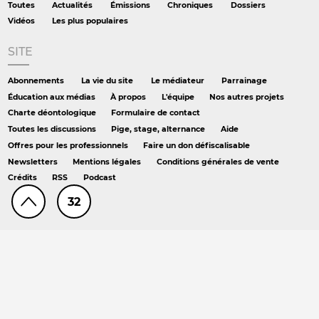
Toutes
Actualités
Émissions
Chroniques
Dossiers
Vidéos
Les plus populaires
SITE
Abonnements
La vie du site
Le médiateur
Parrainage
Éducation aux médias
À propos
L'équipe
Nos autres projets
Charte déontologique
Formulaire de contact
Toutes les discussions
Pige, stage, alternance
Aide
Offres pour les professionnels
Faire un don défiscalisable
Newsletters
Mentions légales
Conditions générales de vente
Crédits
RSS
Podcast
32
AILLEURS
Hors série
DS chez Libé