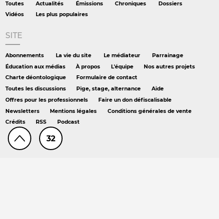
Toutes
Actualités
Émissions
Chroniques
Dossiers
Vidéos
Les plus populaires
SITE
Abonnements
La vie du site
Le médiateur
Parrainage
Éducation aux médias
À propos
L'équipe
Nos autres projets
Charte déontologique
Formulaire de contact
Toutes les discussions
Pige, stage, alternance
Aide
Offres pour les professionnels
Faire un don défiscalisable
Newsletters
Mentions légales
Conditions générales de vente
Crédits
RSS
Podcast
32
AILLEURS
Hors série
DS chez Libé