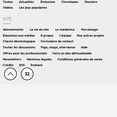
Toutes
Actualités
Émissions
Chroniques
Dossiers
Vidéos
Les plus populaires
SITE
Abonnements
La vie du site
Le médiateur
Parrainage
Éducation aux médias
À propos
L'équipe
Nos autres projets
Charte déontologique
Formulaire de contact
Toutes les discussions
Pige, stage, alternance
Aide
Offres pour les professionnels
Faire un don défiscalisable
Newsletters
Mentions légales
Conditions générales de vente
Crédits
RSS
Podcast
32
AILLEURS
Hors série
DS chez Libé