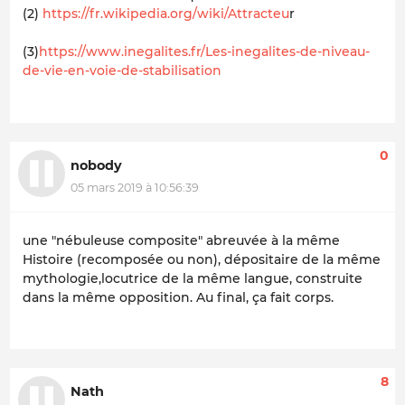
(2)
https://fr.wikipedia.org/wiki/Attracteu
r
(3)
https://www.inegalites.fr/Les-inegalites-de-niveau-
de-vie-en-voie-de-stabilisation
0
nobody
05 mars 2019 à 10:56:39
une "nébuleuse composite" abreuvée à la même
Histoire (recomposée ou non), dépositaire de la même
mythologie,locutrice de la même langue, construite
dans la même opposition. Au final, ça fait corps.
8
Nath