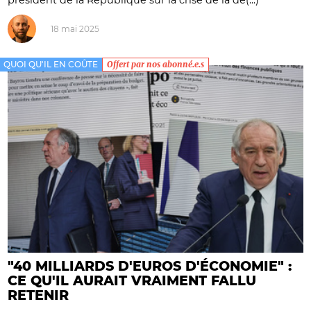
18 mai 2025
QUOI QU'IL EN COÛTE
Offert par nos abonné.e.s
"40 MILLIARDS D'EUROS D'ÉCONOMIE" :
CE QU'IL AURAIT VRAIMENT FALLU
RETENIR