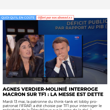
QUOI QU'IL EN COÛTE
Offert par nos abonné.e.s
AGNES VERDIER-MOLINIÉ INTERROGE
MACRON SUR TF1 : LA MESSE EST DETTE
Mardi 13 mai, la patronne du think-tank et lobby pro-
patronat l'IFRAP, a été choisie par TF1 pour interroger le
président de la République sur la crise de la de(...)