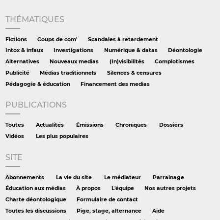
THÉMATIQUES
Fictions
Coups de com'
Scandales à retardement
Intox & infaux
Investigations
Numérique & datas
Déontologie
Alternatives
Nouveaux medias
(In)visibilités
Complotismes
Publicité
Médias traditionnels
Silences & censures
Pédagogie & éducation
Financement des medias
PUBLICATIONS
Toutes
Actualités
Émissions
Chroniques
Dossiers
Vidéos
Les plus populaires
SITE
Abonnements
La vie du site
Le médiateur
Parrainage
Éducation aux médias
À propos
L'équipe
Nos autres projets
Charte déontologique
Formulaire de contact
Toutes les discussions
Pige, stage, alternance
Aide