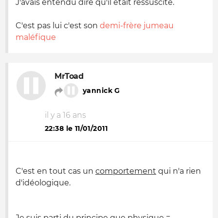
J'avais entendu dire qu'il était ressuscité.
C'est pas lui c'est son
demi-frère jumeau
maléfique
MrToad
yannick G
il y a 16 ans
22:38 le 11/01/2011
C'est en tout cas un
comportement
qui n'a rien
d'idéologique.
Je suis parti du principe que physique =