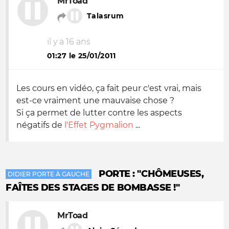
MrToad
Talasrum
il y a 16 ans
01:27 le 25/01/2011
Les cours en vidéo, ça fait peur c'est vrai, mais
est-ce vraiment une mauvaise chose ?
Si ça permet de lutter contre les aspects
négatifs de
l'Effet Pygmalion
...
PORTE : "CHÔMEUSES,
DIDIER PORTE À GAUCHE
FAÎTES DES STAGES DE BOMBASSE !"
MrToad