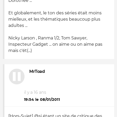
Dorothée ...
Et globalement, le ton des séries était moins
mielleux, et les thématiques beaucoup plus
adultes ...
Nicky Larson , Ranma 1/2, Tom Sawyer,
Inspecteur Gadget ... on aime ou on aime pas
mais c'ét(...)
MrToad
il y a 16 ans
19:54 le 08/01/2011
[Hors-Sujet] @si étant un site de critique des