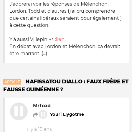
J'adorerai voir les réponses de Mélenchon,
Lordon, Todd et d'autres (j'ai cru comprendre
que certains libéraux seraient pour également )
à cette question.
Y'à aussi Villepin ^^
:lien:
En débat avec Lordon et Mélenchon, ça devrait
être marrant .(...)
NAFISSATOU DIALLO : FAUX FRÈRE ET
ARTICLE
FAUSSE GUINÉENNE ?
MrToad
Youri Llygotme
il y a 15 ans