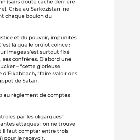
nn (sans doute caché derrière
re), Crise au Sarkozistan, ne
nt chaque boulon du
stice et du pouvoir, impunités
est là que le brûlot coince :
sur images s’est surtout fixé
r, ses confrères. D’abord une
ucker – “cette glorieuse
 d’Elkabbach, “faire-valoir des
suppôt de Satan.
rop au règlement de comptes
rôlés par les oligarques”
iantes attaques : on ne trouve
t il faut compter entre trois
 pour le recevoir.