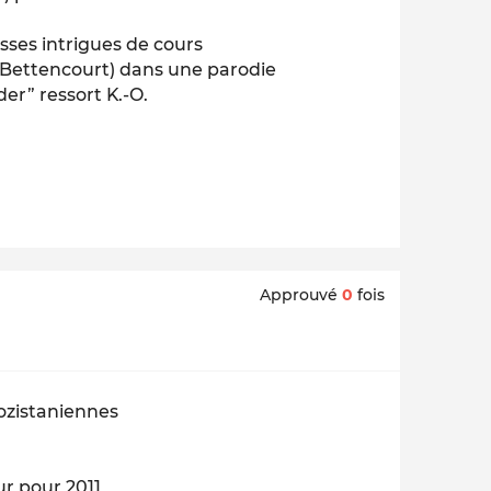
sses intrigues de cours
re Bettencourt) dans une parodie
der” ressort K.-O.
Approuvé
0
fois
ozistaniennes
r pour 2011