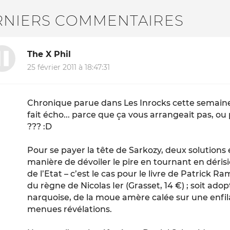
RNIERS COMMENTAIRES
The X Phil
25 février 2011 à 18:47:31
Chronique parue dans Les Inrocks cette semaine
fait écho... parce que ça vous arrangeait pas, ou
??? :D
Pour se payer la tête de Sarkozy, deux solutions ex
manière de dévoiler le pire en tournant en dérisi
de l’Etat – c’est le cas pour le livre de Patric
du règne de Nicolas Ier (Grasset, 14 €) ; soit ado
narquoise, de la moue amère calée sur une enfil
menues révélations.