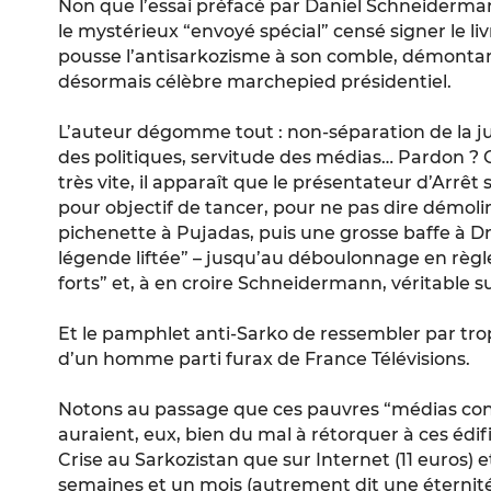
Non que l’essai préfacé par Daniel Schneiderma
le mystérieux “envoyé spécial” censé signer le liv
pousse l’antisarkozisme à son comble, démonta
désormais célèbre marchepied présidentiel.
L’auteur dégomme tout : non-séparation de la ju
des politiques, servitude des médias… Pardon ? C’
très vite, il apparaît que le présentateur d’Arrêt 
pour objectif de tancer, pour ne pas dire démoli
pichenette à Pujadas, puis une grosse baffe à Dr
légende liftée” – jusqu’au déboulonnage en règle
forts” et, à en croire Schneidermann, véritable 
Et le pamphlet anti-Sarko de ressembler par t
d’un homme parti furax de France Télévisions.
Notons au passage que ces pauvres “médias cont
auraient, eux, bien du mal à rétorquer à ces édif
Crise au Sarkozistan que sur Internet (11 euros) e
semaines et un mois (autrement dit une éternité)