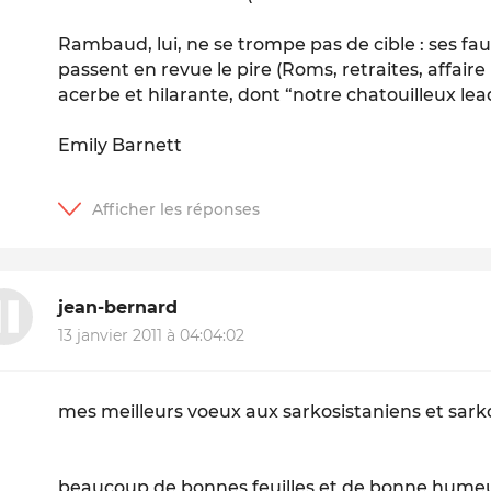
Rambaud, lui, ne se trompe pas de cible : ses fau
passent en revue le pire (Roms, retraites, affai
acerbe et hilarante, dont “notre chatouilleux lea
Emily Barnett
jean-bernard
13 janvier 2011 à 04:04:02
mes meilleurs voeux aux sarkosistaniens et sark
beaucoup de bonnes feuilles et de bonne humeu