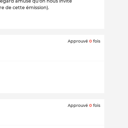
 regard amusé qu'on nous invite
re de cette émission).
Approuvé
0
fois
Approuvé
0
fois