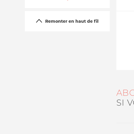
Remonter en haut de fil
La vie du site
AB
SI 