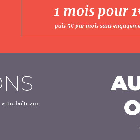
1 mois pour 
puis 5€ par mois sans engagem
ONS
AU
O
votre boîte aux