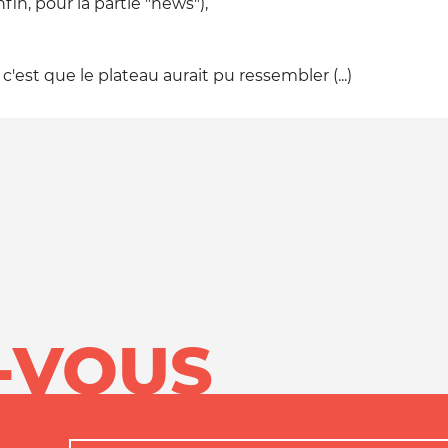
nfin, pour la partie "news"),
'est que le plateau aurait pu ressembler (...)
-VOUS