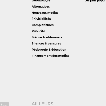
Déontologie
Les plus popul
Alternatives
Nouveaux medias
(In)visibilités
Complotismes
Publicité
Médias traditionnels
Silences & censures
Pédagogie & éducation
Financement des medias
AILLEURS