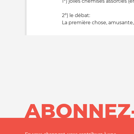
1°) jolies chemises assorties (e
2°) le débat:
La première chose, amusante, c
ABONNEZ