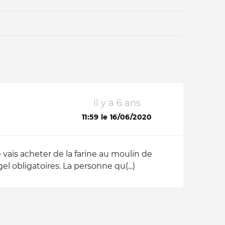
il y a 6 ans
Qui sommes-nous ?
11:59 le 16/06/2020
 vais acheter de la farine au moulin de
el obligatoires. La personne qu(...)