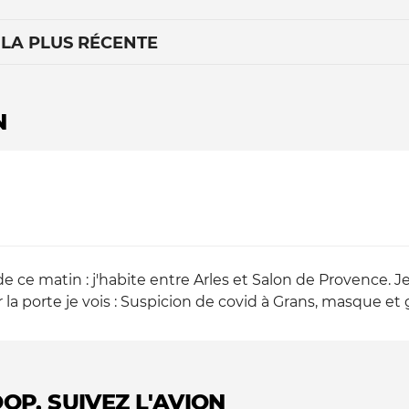
 LA PLUS RÉCENTE
N
Le médiateur
L'équipe
e ce matin : j'habite entre Arles et Salon de Provence. Je
r la porte je vois : Suspicion de covid à Grans, masque et g
OP, SUIVEZ L'AVION