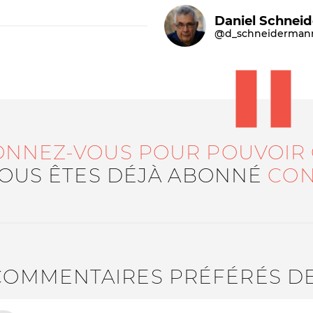
Daniel Schnei
@d_schneiderman
ONNEZ-VOUS POUR POUVOIR
Le médiateur
L'équipe
VOUS ÊTES DÉJÀ ABONNÉ
CON
COMMENTAIRES PRÉFÉRÉS D