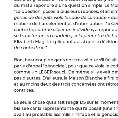
du mal à répondre à une question simple. Le M
"La question, posée à plusieurs reprises, était si
génocide des juifs viole le code de conduite »
des
matière de harcèlement et d’intimidation ?
« Cel
contexte, comme cibler un individu »
, a répondu
se transforme en conduite, cela peut être du h
Elizabeth Magill, expliquant aussi que la décisio
du contexte »
. "
Bon, beaucoup de gens ont trouvé que s'il fallait
parle d'appel "génocide", pour que ca viole le cod
comme un LEGER souci. De même s'il y avait des 
pas d'autres. D'ailleurs, la Maison Blanche a fin
et au moins deux des trois concernées ont rétro
contrites.
La seule chose qui a fait réagir DS sur le moment
biaisée car la représentante qui l'a posait (une 
avait au préalable assimilé l'intifada et le génocid