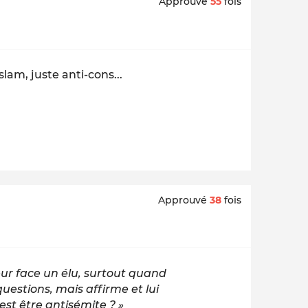
Approuvé
55
fois
slam, juste anti-cons...
Approuvé
38
fois
eur face un élu, surtout quand
uestions, mais affirme et lui
st être antisémite ? »