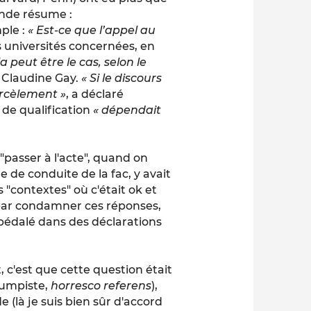
onde résume :
mple :
« Est-ce que l’appel au
 universités concernées, en
a peut être le cas, selon le
 Claudine Gay.
« Si le discours
arcèlement »
, a déclaré
n de qualification
« dépendait
 "passer à l'acte", quand on
e de conduite de la fac, y avait
"contextes" où c'était ok et
i par condamner ces réponses,
pédalé dans des déclarations
, c'est que cette question était
trumpiste,
horresco referens
),
e (là je suis bien sûr d'accord