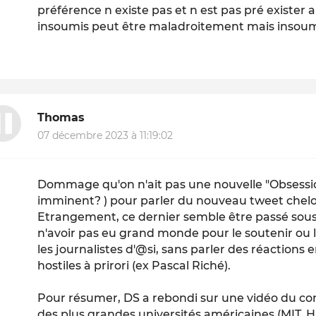
préférence n existe pas et n est pas pré exister
insoumis peut être maladroitement mais insou
Thomas
07 décembre 2023 à 11:19:02
Dommage qu'on n'ait pas une nouvelle "Obsessio
imminent? ) pour parler du nouveau tweet chelou
Etrangement, ce dernier semble être passé sous 
n'avoir pas eu grand monde pour le soutenir ou
les journalistes d'@si, sans parler des réaction
hostiles à prirori (ex Pascal Riché).
Pour résumer, DS a rebondi sur une vidéo du co
des plus grandes universités américaines (MIT, 