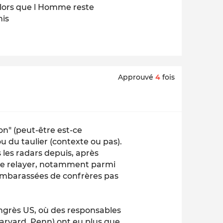
 alors que l Homme reste
mis
Approuvé
4
fois
n" (peut-être est-ce
 du taulier (contexte ou pas).
les radars depuis, après
 le relayer, notamment parmi
s embarassées de confrères pas
ngrès US, où des responsables
Harvard, Penn) ont eu plus que