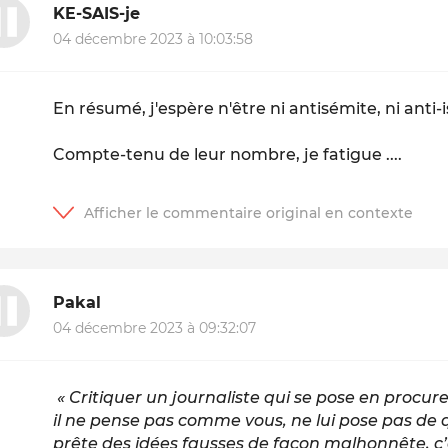
KE-SAIS-je
04 décembre 2023 à 10:03:58
En résumé, j'espère n'être ni antisémite, ni anti-i
Compte-tenu de leur nombre, je fatigue ....
Pakal
04 décembre 2023 à 09:32:07
« Critiquer un journaliste qui se pose en procur
il ne pense pas comme vous, ne lui pose pas de q
prête des idées fausses de façon malhonnête, c’e