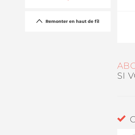
Remonter en haut de fil
AB
La vie du site
SI 