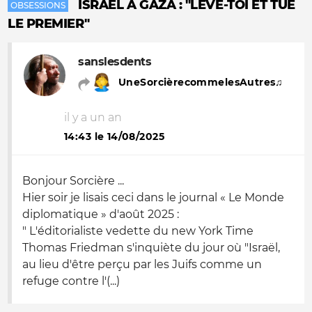
ISRAËL À GAZA : "LÈVE-TOI ET TUE
OBSESSIONS
LE PREMIER"
sanslesdents
UneSorcièrecommelesAutres♫
il y a un an
14:43 le 14/08/2025
Bonjour Sorcière ...
Hier soir je lisais ceci dans le journal « Le Monde
diplomatique » d'août 2025 :
" L'éditorialiste vedette du new York Time
Thomas Friedman s'inquiète du jour où "Israël,
au lieu d'être perçu par les Juifs comme un
refuge contre l'(...)