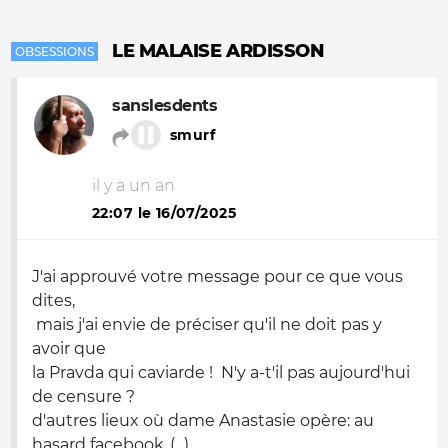
LE MALAISE ARDISSON
OBSESSIONS
sanslesdents
smurf
il y a un an
22:07 le 16/07/2025
J'ai approuvé votre message pour ce que vous
dites,
mais j'ai envie de préciser qu'il ne doit pas y
avoir que
la Pravda qui caviarde ! N'y a-t'il pas aujourd'hui
de censure ?
d'autres lieux où dame Anastasie opère: au
hasard facebook,.(...)