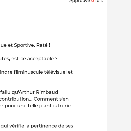
Approuvé
0
fois
que et Sportive. Raté !
tes, est-ce acceptable ?
indre filminuscule télévisuel et
it fallu qu'Arthur Rimbaud
a contribution... Comment s'en
acer pour une telle jeanfoutrerie
t qui vérifie la pertinence de ses