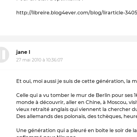
http://libreire.blog4ever.com/blog/lirarticle-34
jane l
27 mai 2010 à 10:36:07
Et oui, moi aussi je suis de cette génération, l
Celle qui a vu tomber le mur de Berlin pour ses 
monde à découvrir, aller en Chine, à Moscou, visi
vieux retraité anglais qui viennent la chercher d
Des allemands des polonais, des tchèques, heureu
Une génération qui a pleuré en boite le soir de l