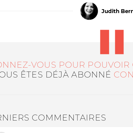
Judith Ber
ONNEZ-VOUS POUR POUVOIR
Le médiateur
L'équipe
VOUS ÊTES DÉJÀ ABONNÉ
CON
RNIERS COMMENTAIRES