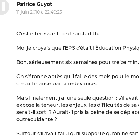
Patrice Guyot
11 juin 2010 à 22:40:25
C'est intéressant ton truc Judith.
Moi je croyais que l'EPS c'était l'Éducation Physi
Bon, sérieusement six semaines pour treize minu
On s'étonne après qu'il faille des mois pour le mo
creux financé par la redevance...
Mais finalement j'ai une seule question : s'il ava
expose la teneur, les enjeux, les difficultés de s
serait-il sorti ? Aurait-il pris la peine de se dépl
outrecuidante ?
Surtout s'il avait fallu qu'il supporte qu'on ne sai