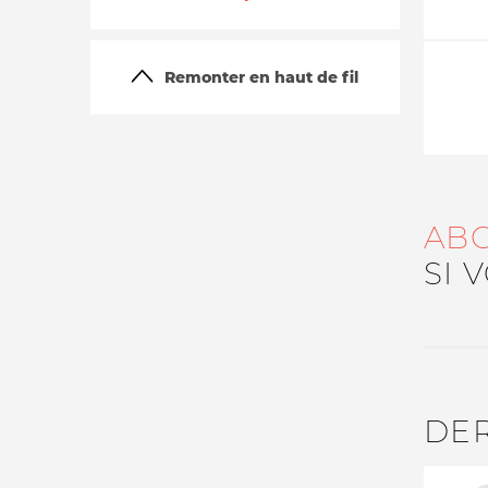
Remonter en haut de fil
AB
La vie du site
SI 
DE