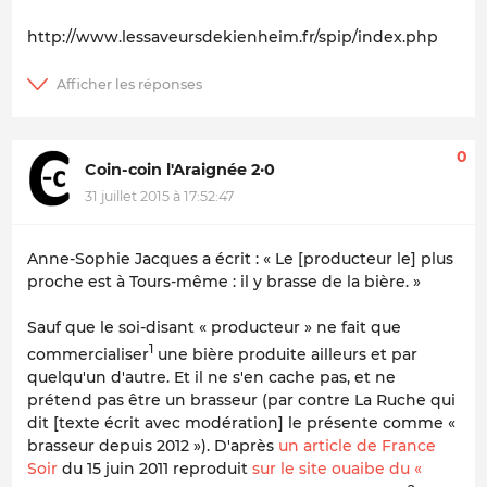
http://www.lessaveursdekienheim.fr/spip/index.php
0
Coin-coin l'Araignée 2·0
31 juillet 2015 à 17:52:47
Anne-Sophie Jacques a écrit : «
Le [producteur le] plus
proche est à Tours-même : il y brasse de la bière.
»
Sauf que le soi-disant « producteur » ne fait que
1
commercialiser
une bière produite ailleurs et par
quelqu'un d'autre. Et il ne s'en cache pas, et ne
prétend pas être un brasseur (par contre La Ruche qui
dit
[texte écrit avec modération]
le présente comme «
brasseur depuis 2012 »). D'après
un article de France
Soir
du 15 juin 2011 reproduit
sur le site ouaibe du «