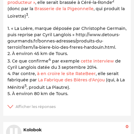
2
producteur »
, elle serait brassée à Céré-la-Ronde
(donc par la
Brasserie de la Pigeonnelle
, qui produit la
3
Loirette)
.
1. « La Loère, marque déposée par Christophe Germain,
puis reprise par Cyril Langlois » http://www.detours-
gourmands.fr/bonnes-adresses/produits-du-
terroir/item/la-biere-bio-des-freres-hardouin.html.
2. À environ 45 km de Tours.
4
3. Ce que confirme
par exemple
cette interview
de
Cyril Langlois datée du 3 septembre 2014.
4. Par contre,
à en croire le site RateBeer
, elle serait
fabriquée par
La Fabrique des Bières d'Anjou
(qui, à La
5
Ménitré
, produit La Piautre).
5. À environ 80 km de Tours.
0
Kolobok