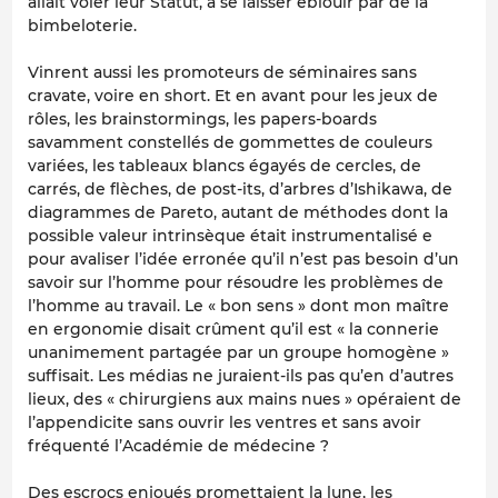
allait voler leur Statut, à se laisser éblouir par de la
bimbeloterie.
Vinrent aussi les promoteurs de séminaires sans
cravate, voire en short. Et en avant pour les jeux de
rôles, les brainstormings, les papers-boards
savamment constellés de gommettes de couleurs
variées, les tableaux blancs égayés de cercles, de
carrés, de flèches, de post-its, d’arbres d’Ishikawa, de
diagrammes de Pareto, autant de méthodes dont la
possible valeur intrinsèque était instrumentalisé e
pour avaliser l’idée erronée qu’il n’est pas besoin d’un
savoir sur l’homme pour résoudre les problèmes de
l’homme au travail. Le « bon sens » dont mon maître
en ergonomie disait crûment qu’il est « la connerie
unanimement partagée par un groupe homogène »
suffisait. Les médias ne juraient-ils pas qu’en d’autres
lieux, des « chirurgiens aux mains nues » opéraient de
l’appendicite sans ouvrir les ventres et sans avoir
fréquenté l’Académie de médecine ?
Des escrocs enjoués promettaient la lune, les