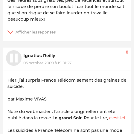
des heures sups gratuites, peu de vacances et surtout
le risque de perdre son boulot ! car tout le monde sait
que si on risque de se faire lourder on travaille
beaucoup mieux!
0
Ignatius Reilly
05 octobre 2009 à 19:01:27
Hier, j’ai surpris France Télécom semant des graines de
suicide.
par Maxime VIVAS
Note du webmaster
: l'article a originellement été
publié dans la revue
Le grand Soir
. Pour le lire,
c'est ici
.
Les suicides à France Télécom ne sont pas une mode