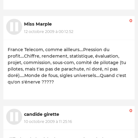
0
Miss Marple
12 octobre 2009 à 00:12:52
France Telecom, comme ailleurs....Pression du
profit....Chiffre, rendement, statistique, évaluation,
projet, commission, sous-com, comité de pilotage (tu
pilotes, mais t'as pas de parachute, ni doré, ni pas
doré).....Monde de fous, sigles universels....Quand c'est
qu'on s'énerve ?????
0
candide girette
10 octobre 2009 à 11:25:16