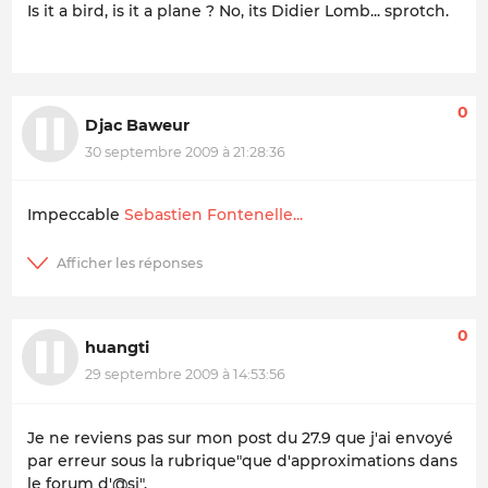
Is it a bird, is it a plane ? No, its Didier Lomb... sprotch.
0
Djac Baweur
30 septembre 2009 à 21:28:36
Impeccable
Sebastien Fontenelle...
0
huangti
29 septembre 2009 à 14:53:56
Je ne reviens pas sur mon post du 27.9 que j'ai envoyé
par erreur sous la rubrique"que d'approximations dans
le forum d'@si".