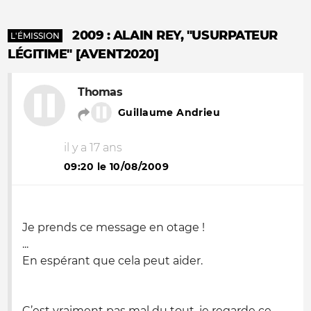
2009 : ALAIN REY, "USURPATEUR
L'ÉMISSION
LÉGITIME" [AVENT2020]
Thomas
Guillaume Andrieu
il y a 17 ans
09:20 le 10/08/2009
Je prends ce message en otage !
...
En espérant que cela peut aider.
C’est vraiment pas mal du tout, je regarde ce