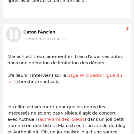
après avoir perdu sa partie de call of.
3
Caton l'Ancien
15 mars 2019 à 09:36:35
Manach est très clairement en train d'aider ses potes
dans une opération de limitation des dégats.
D'ailleurs il intervient sur la
page Wikipedia "ligue du
lol"
(cherchez manhack)
et milite activeument pour que les noms des
intéressés ne soient pas visibles. Il agit de concert
avec Authueil (
autre ami des loleurs
) dans un joli petit
numéro de duettistes : Manach écrit un article de blog
et Autheuil dit "Oh, un journaliste, c-a-d une source