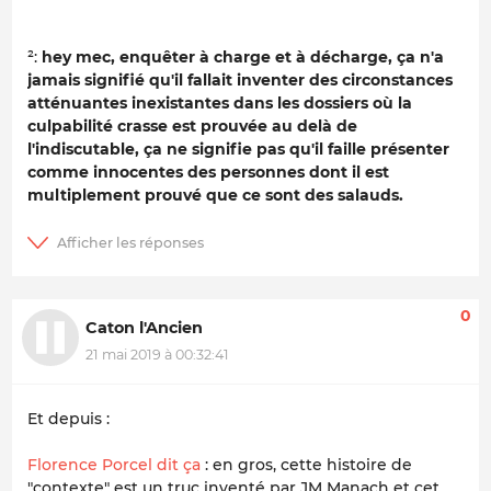
²:
hey mec, enquêter à charge et à décharge, ça n'a
jamais signifié qu'il fallait inventer des circonstances
atténuantes inexistantes dans les dossiers où la
culpabilité crasse est prouvée au delà de
l'indiscutable, ça ne signifie pas qu'il faille présenter
comme innocentes des personnes dont il est
multiplement prouvé que ce sont des salauds.
0
Caton l'Ancien
21 mai 2019 à 00:32:41
Et depuis :
Florence Porcel dit ça
: en gros, cette histoire de
"contexte" est un truc inventé par JM Manach et cet