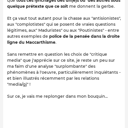
que
tous ces lynchages des un(e)s ou des autres sous
quelque prétexte que ce soit
me donnent la gerbe.
Et ça vaut tout autant pour la chasse aux "antisionistes",
aux "complotistes" qui se posent de vraies questions
légitimes, aux" Maduristes" ou aux "Poutinistes" - entre
autres exemples de
police de la pensée
dans la droite
ligne du Maccarthisme
.
Sans remettre en question les choix de "critique
media" que j'apprécie sur ce site, je reste un peu sur
ma faim d'une analyse "surplombante" des
phénomènes à l'oeuvre, particulièrement inquiétants -
et bien illustrés récemment par les relations
"media/gj" !
Sur ce, je vais me replonger dans mon bouquin...