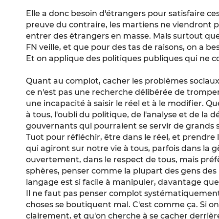
Elle a donc besoin d'étrangers pour satisfaire c
preuve du contraire, les martiens ne viendront pas
entrer des étrangers en masse. Mais surtout que 
FN veille, et que pour des tas de raisons, on a be
Et on applique des politiques publiques qui ne co
Quant au
complot
, cacher les problèmes sociau
ce n'est pas une recherche délibérée de tromper l
une incapacité à saisir le réel et à le modifier.
à tous, l'oubli du politique, de l'analyse et de la
gouvernants qui pourraient se servir de grands se
Tuot pour réfléchir, être dans le réel, et prendre
qui agiront sur notre vie à tous, parfois dans la 
ouvertement, dans le respect de tous, mais préf
sphères, penser comme la plupart des gens des i
langage est si facile à manipuler, davantage que l
Il ne faut pas penser complot systématiquement. 
choses se boutiquent mal. C'est comme ça. Si on
clairement, et qu'on cherche à se cacher derrière 