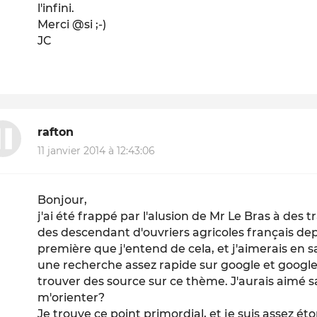
l'infini.
Merci @si ;-)
JC
rafton
11 janvier 2014 à 12:43:06
Bonjour,
j'ai été frappé par l'alusion de Mr Le Bras à des 
des descendant d'ouvriers agricoles français dep
première que j'entend de cela, et j'aimerais en 
une recherche assez rapide sur google et google
trouver des source sur ce thème. J'aurais aimé sa
m'orienter?
Je trouve ce point primordial, et je suis assez é