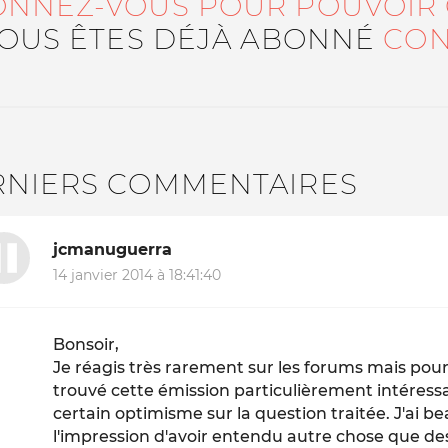
ONNEZ-VOUS POUR POUVOIR
VOUS ÊTES DÉJÀ ABONNÉ
CON
RNIERS COMMENTAIRES
jcmanuguerra
14 janvier 2014 à 18:41:40
Bonsoir,
Je réagis très rarement sur les forums mais pour 
trouvé cette émission particulièrement intéress
certain optimisme sur la question traitée. J'ai be
l'impression d'avoir entendu autre chose que d