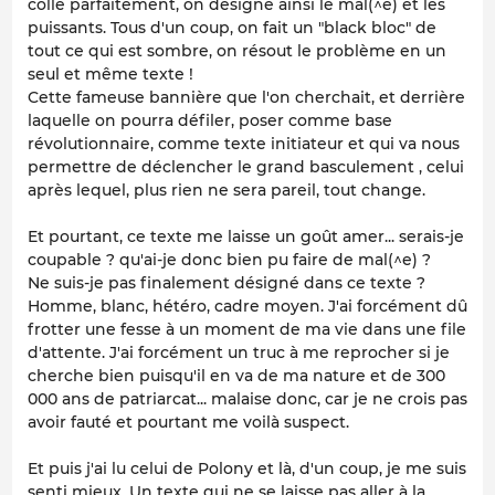
colle parfaitement, on désigne ainsi le mal(^e) et les
puissants. Tous d'un coup, on fait un "black bloc" de
tout ce qui est sombre, on résout le problème en un
seul et même texte !
Cette fameuse bannière que l'on cherchait, et derrière
laquelle on pourra défiler, poser comme base
révolutionnaire, comme texte initiateur et qui va nous
permettre de déclencher le grand basculement , celui
après lequel, plus rien ne sera pareil, tout change.
Et pourtant, ce texte me laisse un goût amer... serais-je
coupable ? qu'ai-je donc bien pu faire de mal(^e) ?
Ne suis-je pas finalement désigné dans ce texte ?
Homme, blanc, hétéro, cadre moyen. J'ai forcément dû
frotter une fesse à un moment de ma vie dans une file
d'attente. J'ai forcément un truc à me reprocher si je
cherche bien puisqu'il en va de ma nature et de 300
000 ans de patriarcat... malaise donc, car je ne crois pas
avoir fauté et pourtant me voilà suspect.
Et puis j'ai lu celui de Polony et là, d'un coup, je me suis
senti mieux. Un texte qui ne se laisse pas aller à la