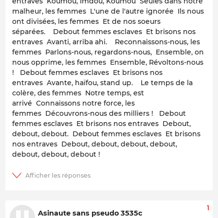
entraves
Koumou, Imdou, Koumou
Seules dans notre
malheur, les femmes
L'une de l'autre ignorée
Ils nous
ont divisées, les femmes
Et de nos soeurs
séparées.
Debout femmes esclaves
Et brisons nos
entraves
Avanti, arriba ahi.
Reconnaissons-nous, les
femmes
Parlons-nous, regardons-nous,
Ensemble, on
nous opprime, les femmes
Ensemble, Révoltons-nous
!
Debout femmes esclaves
Et brisons nos
entraves
Avante, haïfou, stand up.
Le temps de la
colère, des femmes
Notre temps, est
arrivé
Connaissons notre force, les
femmes
Découvrons-nous des milliers !
Debout
femmes esclaves
Et brisons nos entraves
Debout,
debout, debout.
Debout femmes esclaves
Et brisons
nos entraves
Debout, debout, debout, debout,
debout, debout, debout !
1
Asinaute sans pseudo 3535c