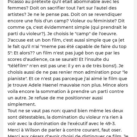
Picasso au prétexte qu'il était abominable avec les
femmes? Doit on sacrifier tout l'art sur l'autel des
artistes? Je ne le pense pas. Doit on se revendiquer
encore une fois d'un camp? Violeur ou féministe? Dit
comme ça, c'est évidemment simple (qui prendrait le
parti du violeur?). Je choisis le "camp" de l'oeuvre.
J'accuse est un bon film, c'est aussi simple que ça (et
le fait qu'il n'ai "meme pas été capable de faire du top
5": Et alors?? un film n'est pas jugé bon que par les
scores d'audience, ca se saurait! Et l'insulte du
"téléfilm" n'en est pas une: il y en a de très bons!). Je
choisis aussi de ne pas renier mon admiration pour "le
pianiste". Et ce n'est pas parceque j'ai aimé le film que
je trouve Adele Haenel mauvaise non plus. Mince alors
voila encore la sommation à prendre un parti contre
un autre. Je refuse de me positionner aussi
simplement.
Tout ne se vaut pas non: quand bien même les deux
sont détestables, la domination du violeur n'a rien à
voir avec la domination de l'exécutif avec le 49-3.
Merci à Wilson de parler à contre courant, faut oser.
Merci aux césars d'avoir choisi de distinguer ce film. Je