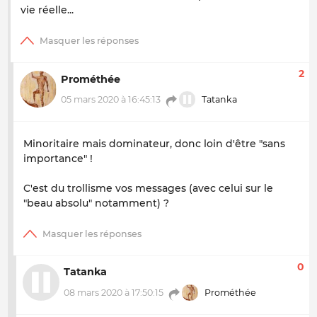
vie réelle...
2
Prométhée
05 mars 2020 à 16:45:13
Tatanka
Minoritaire mais dominateur, donc loin d'être "sans
importance" !
C'est du trollisme vos messages (avec celui sur le
"beau absolu" notamment) ?
0
Tatanka
08 mars 2020 à 17:50:15
Prométhée