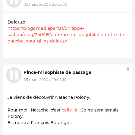
05 mars 2020 à 20:25:50
Deleuze :
https://blogs.mediapart.fr/philippe-
cadiou/blog/240415/un-moment-de-jubilation-etre-de-
gauche-pour-gilles-deleuze
0
Pince-mi sophiste de passage
05 mars 2020 à 19:08:18
Je viens de découvrir Natacha Polony.
Pour moi, Natacha, c'est
celle-là .
Ce ne sera jamais
Polony.
Et merci à François Béranger.