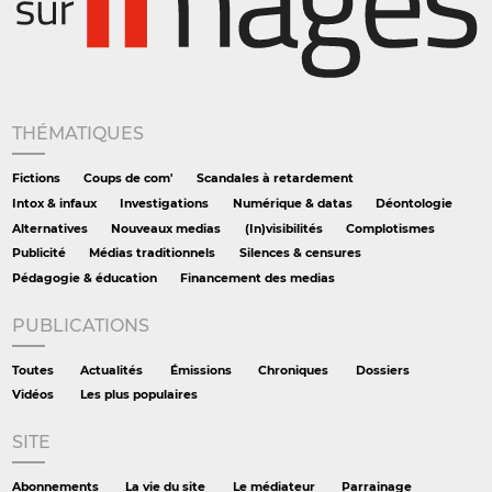
THÉMATIQUES
Fictions
Coups de com'
Scandales à retardement
Intox & infaux
Investigations
Numérique & datas
Déontologie
Alternatives
Nouveaux medias
(In)visibilités
Complotismes
Publicité
Médias traditionnels
Silences & censures
Pédagogie & éducation
Financement des medias
PUBLICATIONS
Toutes
Actualités
Émissions
Chroniques
Dossiers
Vidéos
Les plus populaires
SITE
Abonnements
La vie du site
Le médiateur
Parrainage