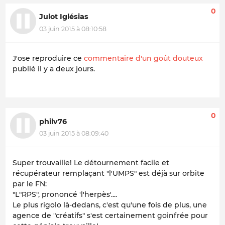
0
Julot Iglésias
03 juin 2015 à 08:10:58
J'ose reproduire ce
commentaire d'un goût douteux
publié il y a deux jours.
0
philv76
03 juin 2015 à 08:09:40
Super trouvaille! Le détournement facile et
récupérateur remplaçant "l'UMPS" est déjà sur orbite
par le FN:
"L"RPS", prononcé 'l'herpès'....
Le plus rigolo là-dedans, c'est qu'une fois de plus, une
agence de "créatifs" s'est certainement goinfrée pour