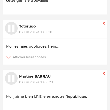
cette géniale trouvaille!
0
Totorugo
03 juin 2015 à 08:01:20
Moi les raies publiques, hein...
0
Martine BARRAU
03 juin 2015 à 08:00:28
Moi j'aime bien LR,Elle erre,notre République.