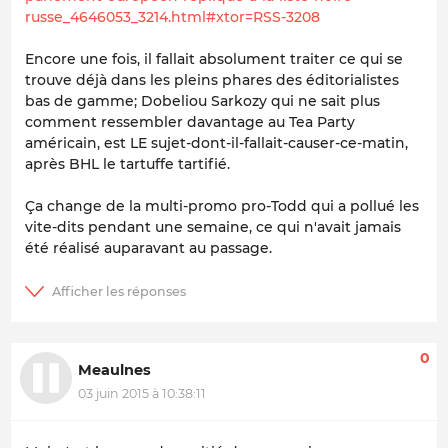
russe_4646053_3214.html#xtor=RSS-3208
Encore une fois, il fallait absolument traiter ce qui se
trouve déjà dans les pleins phares des éditorialistes
bas de gamme; Dobeliou Sarkozy qui ne sait plus
comment ressembler davantage au Tea Party
américain, est LE sujet-dont-il-fallait-causer-ce-matin,
après BHL le tartuffe tartifié.
Ça change de la multi-promo pro-Todd qui a pollué les
vite-dits pendant une semaine, ce qui n'avait jamais
été réalisé auparavant au passage.
0
Meaulnes
03 juin 2015 à 10:38:11