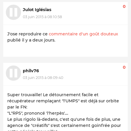
0
Julot Iglésias
03 juin 2015 à 08:10:58
J'ose reproduire ce
commentaire d'un goût douteux
publié il y a deux jours.
0
philv76
03 juin 2015 à 08:09:40
Super trouvaille! Le détournement facile et
récupérateur remplaçant "l'UMPS" est déjà sur orbite
par le FN:
"L"RPS", prononcé 'l'herpès'....
Le plus rigolo là-dedans, c'est qu'une fois de plus, une
agence de "créatifs" s'est certainement goinfrée pour