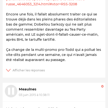
russe_4646053_3214.html#xtor=RSS-3208
Encore une fois, il fallait absolument traiter ce qui se
trouve déjà dans les pleins phares des éditorialistes
bas de gamme; Dobeliou Sarkozy qui ne sait plus
comment ressembler davantage au Tea Party
américain, est LE sujet-dont-il-fallait-causer-ce-matin,
après BHL le tartuffe tartifié.
Ça change de la multi-promo pro-Todd qui a pollué les
vite-dits pendant une semaine, ce qui n'avait jamais
été réalisé auparavant au passage.
0
Meaulnes
03 juin 2015 à 10:38:11