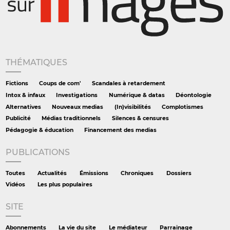
THÉMATIQUES
Fictions
Coups de com'
Scandales à retardement
Intox & infaux
Investigations
Numérique & datas
Déontologie
Alternatives
Nouveaux medias
(In)visibilités
Complotismes
Publicité
Médias traditionnels
Silences & censures
Pédagogie & éducation
Financement des medias
PUBLICATIONS
Toutes
Actualités
Émissions
Chroniques
Dossiers
Vidéos
Les plus populaires
SITE
Abonnements
La vie du site
Le médiateur
Parrainage