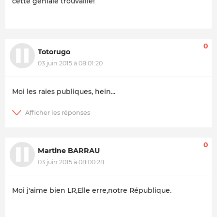
cette géniale trouvaille!
0
Totorugo
03 juin 2015 à 08:01:20
Moi les raies publiques, hein...
0
Martine BARRAU
03 juin 2015 à 08:00:28
Moi j'aime bien LR,Elle erre,notre République.