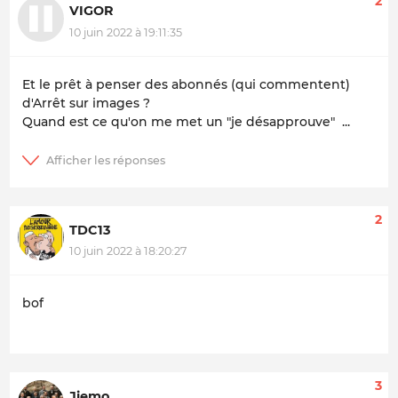
2
VIGOR
10 juin 2022 à 19:11:35
Et le prêt à penser des abonnés (qui commentent)
d'Arrêt sur images ?
Quand est ce qu'on me met un "je désapprouve" ...
2
TDC13
10 juin 2022 à 18:20:27
bof
3
Jiemo