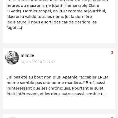
Et j'ai trouvé intéressant de revenir sur les plus belles
heures du macronisme (dont l'inénarrable Claire
O'Petit). Dernier rappel, en 2017 comme aujourd'hui,
Macron à validé tous les noms (et la dernière
législature il nous a sorti des cas de derrière les
fagots...)
3
mimile
10 juin 2022 à 21:27:47
J'ai pas été au bout non plus. Apathie: "accabler LREM
ne me semble pas une bonne manière..." Bref, aussi
ininteressant que ses chroniques. Pourtant le sujet
était intéressant, et les deux autres aussi, semble t il.