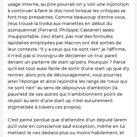
usage interne, au pire pourrait-on y voir une injonction
à continuer à faire le dos rond lorsque les critiques se
font trop pressantes. Comme beaucoup d'entre vous,
j'eus trouvé la troïka aux manettes en début du
quinquennat (Ferrand, Philippe, Castaner) assez
insupportable. Ceci étant, pas mal des formules
lapidaires employées par Macron ont été sorties de
leur contexte. "Il y a ceux qui ne sont rien" je l'affirme,
il n'est pas si incongru de déclamer un truc pareil
devant un parterre de start up'pers. Pourquoi ? Parce
qu'il est tout aussi facile de sortir d'une start up que d'y
rentrer, alors pris de découragement, vous pourriez
jeter l'éponge et ainsi rejoindre les rangs de "ceux qui
ne sont rien" au sens de dépourvus d'ambition (la
pauvreté de ces autres qui n'ambitionnent point de
réussir au sein d'une start up n'est aucunement
stigmatisée à travers ces propos).
C'est peine perdue que d'attendre d'un député larem
qu'il vote en conscience sauf exception, même en lui
mettant le nez dedans plus ou moins habilement, et