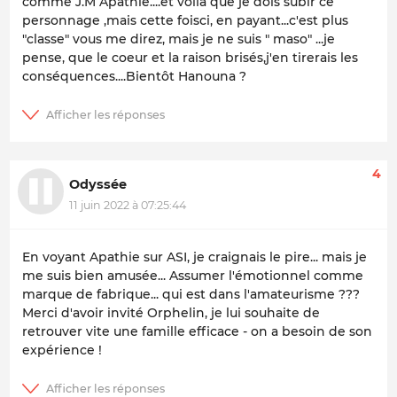
comme J.M Apathie....et voilá que je dois subir ce
personnage ,mais cette foisci, en payant...c'est plus
"classe" vous me direz, mais je ne suis " maso" ...je
pense, que le coeur et la raison brisés,j'en tirerais les
conséquences....Bientôt Hanouna ?
4
Odyssée
11 juin 2022 à 07:25:44
En voyant Apathie sur ASI, je craignais le pire... mais je
me suis bien amusée... Assumer l'émotionnel comme
marque de fabrique... qui est dans l'amateurisme ???
Merci d'avoir invité Orphelin, je lui souhaite de
retrouver vite une famille efficace - on a besoin de son
expérience !