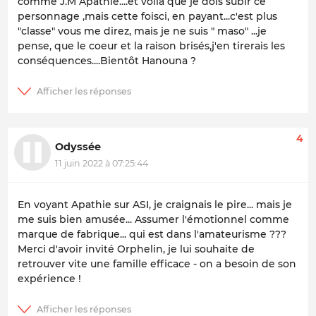
comme J.M Apathie....et voilá que je dois subir ce
personnage ,mais cette foisci, en payant...c'est plus
"classe" vous me direz, mais je ne suis " maso" ...je
pense, que le coeur et la raison brisés,j'en tirerais les
conséquences....Bientôt Hanouna ?
4
Odyssée
11 juin 2022 à 07:25:44
En voyant Apathie sur ASI, je craignais le pire... mais je
me suis bien amusée... Assumer l'émotionnel comme
marque de fabrique... qui est dans l'amateurisme ???
Merci d'avoir invité Orphelin, je lui souhaite de
retrouver vite une famille efficace - on a besoin de son
expérience !