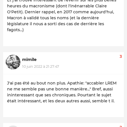
Et j'ai trouvé intéressant de revenir sur les plus belles
heures du macronisme (dont l'inénarrable Claire
O'Petit). Dernier rappel, en 2017 comme aujourd'hui,
Macron à validé tous les noms (et la dernière
législature il nous a sorti des cas de derrière les
fagots...)
3
mimile
10 juin 2022 à 21:27:47
J'ai pas été au bout non plus. Apathie: "accabler LREM
ne me semble pas une bonne manière..." Bref, aussi
ininteressant que ses chroniques. Pourtant le sujet
était intéressant, et les deux autres aussi, semble t il.