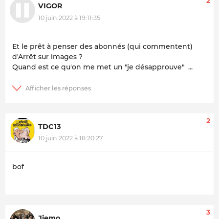
2
VIGOR
10 juin 2022 à 19:11:35
Et le prêt à penser des abonnés (qui commentent)
d'Arrêt sur images ?
Quand est ce qu'on me met un "je désapprouve" ...
2
TDC13
10 juin 2022 à 18:20:27
bof
3
Jiemo