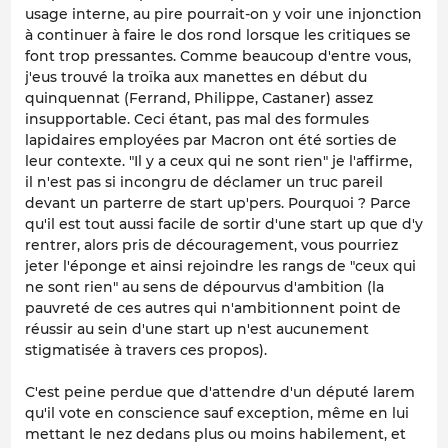
usage interne, au pire pourrait-on y voir une injonction
à continuer à faire le dos rond lorsque les critiques se
font trop pressantes. Comme beaucoup d'entre vous,
j'eus trouvé la troïka aux manettes en début du
quinquennat (Ferrand, Philippe, Castaner) assez
insupportable. Ceci étant, pas mal des formules
lapidaires employées par Macron ont été sorties de
leur contexte. "Il y a ceux qui ne sont rien" je l'affirme,
il n'est pas si incongru de déclamer un truc pareil
devant un parterre de start up'pers. Pourquoi ? Parce
qu'il est tout aussi facile de sortir d'une start up que d'y
rentrer, alors pris de découragement, vous pourriez
jeter l'éponge et ainsi rejoindre les rangs de "ceux qui
ne sont rien" au sens de dépourvus d'ambition (la
pauvreté de ces autres qui n'ambitionnent point de
réussir au sein d'une start up n'est aucunement
stigmatisée à travers ces propos).
C'est peine perdue que d'attendre d'un député larem
qu'il vote en conscience sauf exception, même en lui
mettant le nez dedans plus ou moins habilement, et