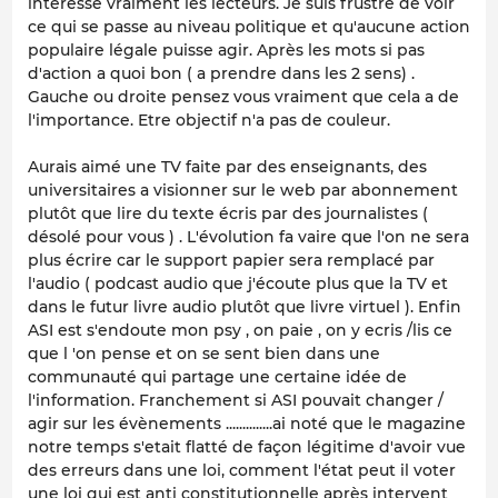
intéresse vraiment les lecteurs. Je suis frustré de voir
ce qui se passe au niveau politique et qu'aucune action
populaire légale puisse agir. Après les mots si pas
d'action a quoi bon ( a prendre dans les 2 sens) .
Gauche ou droite pensez vous vraiment que cela a de
l'importance. Etre objectif n'a pas de couleur.
Aurais aimé une TV faite par des enseignants, des
universitaires a visionner sur le web par abonnement
plutôt que lire du texte écris par des journalistes (
désolé pour vous ) . L'évolution fa vaire que l'on ne sera
plus écrire car le support papier sera remplacé par
l'audio ( podcast audio que j'écoute plus que la TV et
dans le futur livre audio plutôt que livre virtuel ). Enfin
ASI est s'endoute mon psy , on paie , on y ecris /lis ce
que l 'on pense et on se sent bien dans une
communauté qui partage une certaine idée de
l'information. Franchement si ASI pouvait changer /
agir sur les évènements ..............ai noté que le magazine
notre temps s'etait flatté de façon légitime d'avoir vue
des erreurs dans une loi, comment l'état peut il voter
une loi qui est anti constitutionnelle après intervent