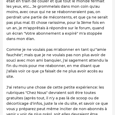
était en train de couler et que tout le monde fermait
les yeux, etc... Je grommelais dans mon coin qu'au
moins, avec ceux qui ne se réabonneraient pas, on
perdrait une partie de mécontents, et que ça ne serait
pas plus mal. Et chose rarissime, pour la 3ème fois en
un an, je m'apprêtais à répondre sur le forum, quand
un écran "Votre abonnement a expiré" m'a stoppée
dans mon élan.
Comme je ne voulais pas m'abonner en tant qu'"amie
fauchée", mais que je ne voulais pas non plus avoir de
souci avec mon ami banquier, j'ai sagement attendu la
fin du mois pour me réabonner, en me disant que
j'allais voir ce que ça faisait de ne plus avoir accès au
site.
J'ai retenu une chose de cette petite expérience: les
rubriques "Chez Nous" devraient soit être toutes
gratuites (après tout, il n'y a pas là de scoop ou de
décorticage d'infos, juste la vie du site, et savoir ce que
vous y préparez peut même inciter de non-abonnés à
venir y voir de plus près), soit elles devraient être