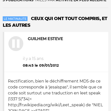
3 PUBLICATIONS
TRIÉES PAR
ACTIVITÉ LA PLUS RÉCENTE
CEUX QUI ONT TOUT COMPRIS, ET
LE MATINAUTE
LES AUTRES
GUILHEM ESTEVE
il y a 15 ans
08:45 le 09/01/2012
Rectification, bien le déchiffrement MD5 de ce
code corresponde à 'jesaispas", il semble que ce
code soit surtout une traduction en leet speak
(1337 5|*34|<
http://fr.wikipedia.org/wiki/Leet_speak) de "NIEL
JOIN RACE >>START"