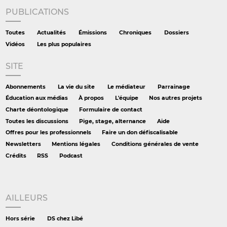
PUBLICATIONS
Toutes
Actualités
Émissions
Chroniques
Dossiers
Vidéos
Les plus populaires
SITE
Abonnements
La vie du site
Le médiateur
Parrainage
Éducation aux médias
À propos
L'équipe
Nos autres projets
Charte déontologique
Formulaire de contact
Toutes les discussions
Pige, stage, alternance
Aide
Offres pour les professionnels
Faire un don défiscalisable
Newsletters
Mentions légales
Conditions générales de vente
Crédits
RSS
Podcast
AILLEURS
Hors série
DS chez Libé