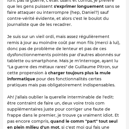
font pas la guerre, c'était usant et confus, je préfère
que les gens puissent
s'exprimer longuement
sans se
faire attaquer ou interrompre (hep, Daniel?) sauf
contre-vérité évidente, et alors c'est le boulot du
journaliste que de les recadrer.
Je suis sur un vieil ordi, mais assez régulièrement
remis à jour au moindre coût par mon fils (merci à lui),
donc pas de problème de lenteur et pas de ces
dysfonctionnements pointés par d'autres abonnés sur
tablette ou smartphone. Mais je m'interroge, ayant lu
"La guerre des métaux rares" de Guillaume Pitron, sur
cette propension à
charger toujours plus la mule
informatique
pour des fonctionnalités certes
pratiques mais pas obligatoirement indispensables.
Ah! j'allais oublier la querelle interminable de l'edit:
être contraint de faire un, deux voire trois com
supplémentaires juste pour corriger une faute de
frappe dans le premier, je trouve ça vraiment idiot. Et
pas encore compris,
quand le comm "part" tout seul
en plein milieu d'un
mot
, si c'est moi qui fais une