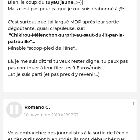
Bien, le coup du
tuyau jaune
...;--))
Mais c'est pas pour ça que je me suis réabonné à @si...
C'est surtout que j'ai largué MDP après leur sortie
dégoûtante, quasi crapuleuse, sur:
"Chikirou-Mélenchon-surpris-au-saut-du-lit-par-la-
patrouille"...
Minable "scoop-pied de l'âne"...
Là, je me suis dit: "si tu veux rester digne, tu peux pas
pas continuer à leur filer tes 9 Euros/mois..."
...Et je suis parti (et pas près d'y revenir...)
1
Romano C.
10 novembre 2018 à 18:17:33
Vous embauchez des journalistes à la sortie de l'école,
et dès qu'ils sont bien rodés, ils sont débauchés par