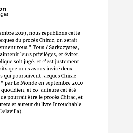
ion
ages
ptembre 2019, nous republions cette
ecques du procès Chirac, on serait
iennent tous." Tous ? Sarkozystes,
ntenir leurs privilèges, et éviter,
ique soit jugé. Et c'est justement
Qui sommes-nous ?
faits que nous avons invité deux
ires qui poursuivent Jacques Chirac
ry" par Le Monde en septembre 2010
 quotidien, et co-auteure cet été
que pourrait être le procès Chirac, et
ters et auteur du livre Intouchable
Delavilla).