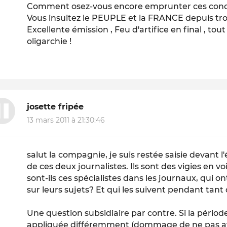
Comment osez-vous encore emprunter ces conce
Vous insultez le PEUPLE et la FRANCE depuis tr
Excellente émission , Feu d'artifice en final , tou
oligarchie !
josette fripée
13 mars 2011 à 21:30:46
salut la compagnie, je suis restée saisie devant l
de ces deux journalistes. Ils sont des vigies en v
sont-ils ces spécialistes dans les journaux, qui 
sur leurs sujets? Et qui les suivent pendant tant
Une question subsidiaire par contre. Si la périod
appliquée différemment (dommage de ne pas avoi