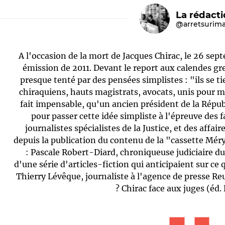
La rédact
@arretsurim
A l'occasion de la mort de Jacques Chirac, le 26 se
émission de 2011. Devant le report aux calendes gr
presque tenté par des pensées simplistes : "ils se t
chiraquiens, hauts magistrats, avocats, unis pour mai
fait impensable, qu'un ancien président de la Républ
Le médiateur
L'équipe
pour passer cette idée simpliste à l'épreuve des 
journalistes spécialistes de la Justice, et des affa
depuis la publication du contenu de la "cassette Mé
: Pascale Robert-Diard, chroniqueuse judiciaire du
d'une série d'articles-fiction qui anticipaient sur ce 
Thierry Lévêque, journaliste à l'agence de presse Reu
? Chirac face aux juges (éd. 