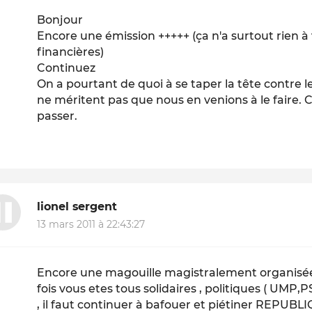
Bonjour
Encore une émission +++++ (ça n'a surtout rien à 
financières)
Continuez
On a pourtant de quoi à se taper la tête contre l
ne méritent pas que nous en venions à le faire. C
passer.
lionel sergent
13 mars 2011 à 22:43:27
Encore une magouille magistralement organisée ,
fois vous etes tous solidaires , politiques ( UMP,PS
, il faut continuer à bafouer et piétiner REPUB