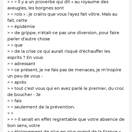
> > > Il y a un proverbe qui dit « au royaume des
aveugles, les borgnes sont
> > rois » : je crains que vous l'ayez fait vôtre. Mais au
fait, cette
> > épidémie
> > de grippe, n'était-ce pas une diversion, pour faire
parler d'autre chose
> > que
> > de la crise ce qui aurait risqué d'échauffer les
esprits ? En vous
> > adressant
> > ce présent, je ne fais pas de menaces, je m'inspire
un peu de vous -
> > après
> > tout c'est vous qui en avez parlé le premier, du croc
de boucher - Je
> > fais
> > seulement de la prévention.
> >
> > > Il serait en effet regrettable que votre absence de
bon sens, votre
> > éloignement de plus en plus grand de la France «