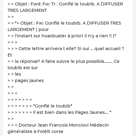
> > Objet : Fwd: Fw: Tr : Gonflé le toubib. A DIFFUSER
TRES LARGEMENT
> >
> > *> Objet : Fw: Gonflé le toubib. A DIFFUSER TRES
LARGEMENT ( pour
> > l'instant sur hoaxbuster à priori il n'y a rien !! )*
> > >
> > > Cette lettre arrivera t elle? Si oui ... quel accueil ?
Et
> > la réponse? A faire suivre le plus possible......... Ce
toubib est sur
> > les
> > pages jaunes
> >
> > >
> > > > > > >
> > > > > > > *Gonflé le toubib*
> > > > > > > Il est bien dans les Pages Jaunes.... *
> >
> > > Docteur Jean Francois Monciovi Médecin
généraliste à Folélli corse