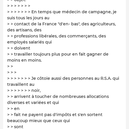
> > > > > > >
> > > > > > > En temps que médecin de campagne, je
suis tous les jours au
> > contact de la France "d'en- bas", des agriculteurs,
des artisans, des
> > professions libérales, des commerçants, des
employés salariés qui
> > doivent
> > travailler toujours plus pour en fait gagner de
moins en moins.
> >
> > >
> > > > > > > Je côtoie aussi des personnes au R.S.A. qui
travaillent au
> > > > > > > noir,
> > arrivent à toucher de nombreuses allocations
diverses et variées et qui
> > en
> > fait ne payent pas d'impôts et s'en sortent
beaucoup mieux que ceux qui
> > sont