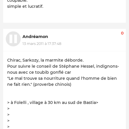
coupable.
simple et lucratif.
0
Andréamon
13 mars 2011 à 17:37:48
Chirac, Sarkozy, la marmite déborde.
Pour suivre le conseil de Stéphane Hessel, indignons-
nous avec ce toubib gonflé car
"Le mal trouve sa nourriture quand l'homme de bien
ne fait rien." (proverbe chinois)
> à Folelli , village à 30 km au sud de Bastia>
>
>
>
>