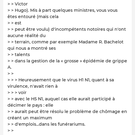
> > Victor
> > Hugo). Mis à part quelques ministres, vous vous
êtes entouré (mais cela
> > est
> > peut être voulu) d'incompétents notoires qui n'ont
aucune réalité du
> > terrain, comme par exemple Madame R. Bachelot
qui nous a montré ses
> > talents
> > dans la gestion de la « grosse » épidémie de grippe
A.
> >
> > > Heureusement que le virus H1 N1, quant à sa
virulence, n'avait rien à
> > > voir
> > avec le H5 N1, auquel cas elle aurait participé à
décimer le pays : elle
> > aurait peut être résolu le problème de chômage en
créant un maximum
> > d'emplois...dans les funérariums.
> >