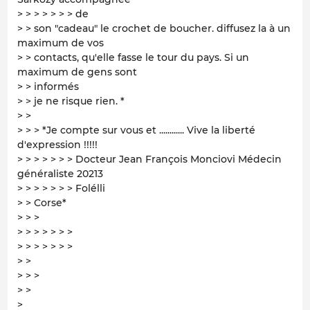
> > > > > > > de
> > son "cadeau" le crochet de boucher. diffusez la à un
maximum de vos
> > contacts, qu'elle fasse le tour du pays. Si un
maximum de gens sont
> > informés
> > je ne risque rien. *
> >
> > > *Je compte sur vous et ............ Vive la liberté
d'expression !!!!!
> > > > > > > Docteur Jean François Monciovi Médecin
généraliste 20213
> > > > > > > Folélli
> > Corse*
> > >
> > > > > > >
> > > > > > >
> >
> > >
> >
>