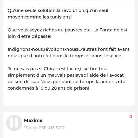
Qu'une seule solution:la révolution;qu'un seul
moyen:comme les tunisiens!
Que vous soyez riches ou pauvres etc...La Fontaine est
loin d'etre dépassé!
Indignons-nous,révoltons-nous!D'autres l'ont fait avant
nous,que diantre!et dans le temps et dans l'espace!
Je ne sais pas si Chirac est lache,il se tire tout
simplement d'un mauvais pas!avec l'aide de l'avocat
de son dir cab.Nous pendant ce temps-là,aurions été
condamnés à 10 ou 20 ans de prison!
0
Maxime
13 mars 2011 à 15:50:12