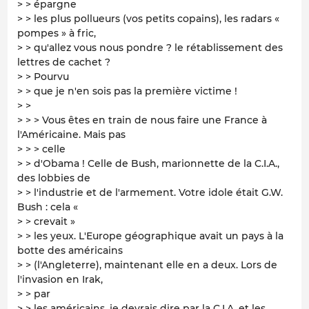
> > épargne
> > les plus pollueurs (vos petits copains), les radars «
pompes » à fric,
> > qu'allez vous nous pondre ? le rétablissement des
lettres de cachet ?
> > Pourvu
> > que je n'en sois pas la première victime !
> >
> > > Vous êtes en train de nous faire une France à
l'Américaine. Mais pas
> > > celle
> > d'Obama ! Celle de Bush, marionnette de la C.I.A.,
des lobbies de
> > l'industrie et de l'armement. Votre idole était G.W.
Bush : cela «
> > crevait »
> > les yeux. L'Europe géographique avait un pays à la
botte des américains
> > (l'Angleterre), maintenant elle en a deux. Lors de
l'invasion en Irak,
> > par
> > les américains, je devrais dire par la C.I.A. et les