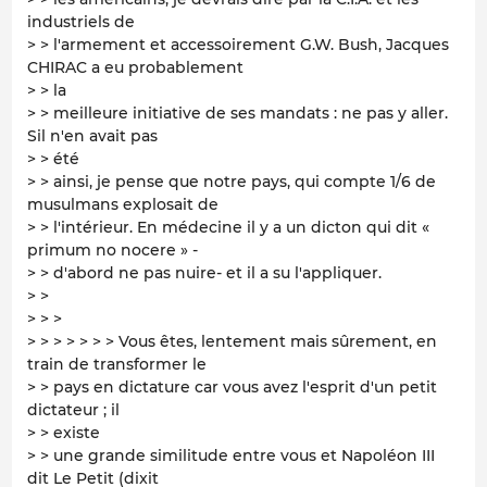
industriels de
> > l'armement et accessoirement G.W. Bush, Jacques
CHIRAC a eu probablement
> > la
> > meilleure initiative de ses mandats : ne pas y aller.
Sil n'en avait pas
> > été
> > ainsi, je pense que notre pays, qui compte 1/6 de
musulmans explosait de
> > l'intérieur. En médecine il y a un dicton qui dit «
primum no nocere » -
> > d'abord ne pas nuire- et il a su l'appliquer.
> >
> > >
> > > > > > > Vous êtes, lentement mais sûrement, en
train de transformer le
> > pays en dictature car vous avez l'esprit d'un petit
dictateur ; il
> > existe
> > une grande similitude entre vous et Napoléon III
dit Le Petit (dixit