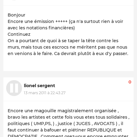
Bonjour
Encore une émission +++++ (ça n'a surtout rien à voir
avec les notations financières)
Continuez
On a pourtant de quoi à se taper la tête contre les
murs, mais tous ces escrocs ne méritent pas que nous
en venions à le faire. Ca devrait plutôt à eux d'y passer.
0
lionel sergent
13 mars 2011 à 22:43:27
Encore une magouille magistralement organisée ,
bravo les artistes et cette fois vous etes tous solidaires ,
politiques ( UMP,PS, ) , justice ( JUGES , AVOCATS ) , il
faut continuer à bafouer et piétiner REPUBLIQUE et
DEMOCRATIE . Comment osez-vous encore emprunter