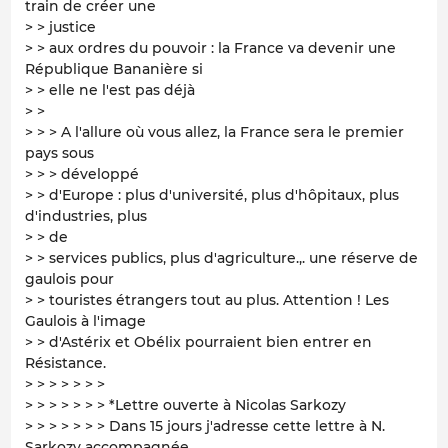
train de créer une
> > justice
> > aux ordres du pouvoir : la France va devenir une
République Bananière si
> > elle ne l'est pas déjà
> >
> > > A l'allure où vous allez, la France sera le premier
pays sous
> > > développé
> > d'Europe : plus d'université, plus d'hôpitaux, plus
d'industries, plus
> > de
> > services publics, plus d'agriculture.,. une réserve de
gaulois pour
> > touristes étrangers tout au plus. Attention ! Les
Gaulois à l'image
> > d'Astérix et Obélix pourraient bien entrer en
Résistance.
> > > > > > >
> > > > > > > *Lettre ouverte à Nicolas Sarkozy
> > > > > > > Dans 15 jours j'adresse cette lettre à N.
Sarkozy accompagnée