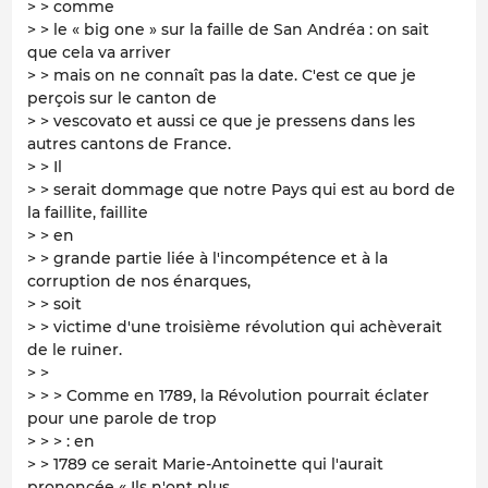
> > comme
> > le « big one » sur la faille de San Andréa : on sait
que cela va arriver
> > mais on ne connaît pas la date. C'est ce que je
perçois sur le canton de
> > vescovato et aussi ce que je pressens dans les
autres cantons de France.
> > Il
> > serait dommage que notre Pays qui est au bord de
la faillite, faillite
> > en
> > grande partie liée à l'incompétence et à la
corruption de nos énarques,
> > soit
> > victime d'une troisième révolution qui achèverait
de le ruiner.
> >
> > > Comme en 1789, la Révolution pourrait éclater
pour une parole de trop
> > > : en
> > 1789 ce serait Marie-Antoinette qui l'aurait
prononcée « Ils n'ont plus