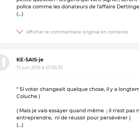
police comme les donateurs de l'affaire Dettinge
(...)
KE-SAIS-je
13 juin 2019 à 07:35:33
" Si voter changeait quelque chose, il y a longtemp
Coluche )
( Mais je vais essayer quand même ; il n'est pas
entreprendre, ni de réussir pour persévérer )
(...)