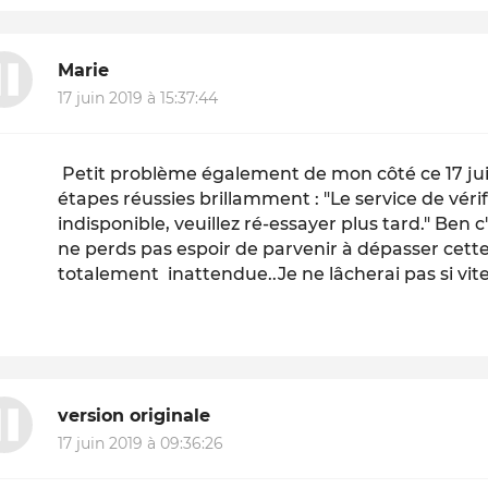
Marie
17 juin 2019 à 15:37:44
Petit problème également de mon côté ce 17 juin
étapes réussies brillamment : "Le service de véri
indisponible, veuillez ré-essayer plus tard." Ben 
ne perds pas espoir de parvenir à dépasser cet
totalement inattendue..Je ne lâcherai pas si vite.
version originale
17 juin 2019 à 09:36:26