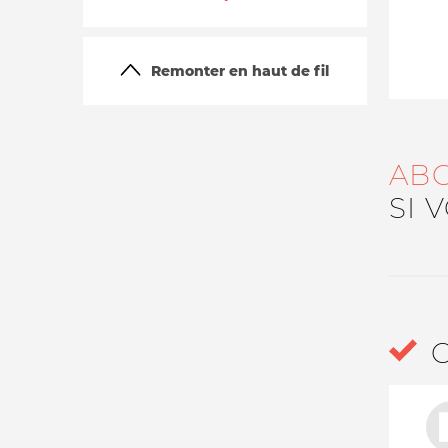
Remonter en haut de fil
AB
SI 
La vie du site