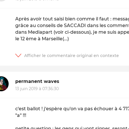
Après avoir tout saisi bien comme il faut : mess
grâce au conseils de SACCADI dans les commenta
dans Mediapart (voir ci-dessous), je me suis app
le 12 ème à Marseille(...)
permanent waves
13 juin 2019 à 07:36:30
c'est ballot ! j'espère qu'on va pas échouer à 4 71
"a" !!!
petite question : les gens qui vont signer, seront