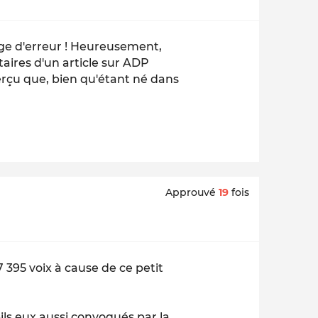
age d'erreur ! Heureusement,
ires d'un article sur ADP
erçu que, bien qu'étant né dans
Approuvé
19
fois
7 395 voix à cause de ce petit
-ils eux aussi convoqués par la