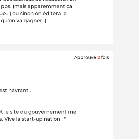
es pbs. (mais apparemment ça
e...) ou sinon on éditera le
s qu'on va gagner ;)
Approuvé
2
fois
'est navrant :
 et le site du gouvernement me
. Vive la start-up nation ! "