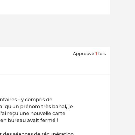
Approuvé
1
fois
ntaires - y compris de
'ai qu'un prénom très banal, je
 j'ai reçu une nouvelle carte
ien bureau avait fermé !
er des séances de récupération