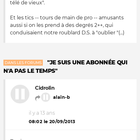
télé de vieux".
Et les tics -- tours de main de pro -- amusants
aussi si on les prend à des degrés 2++, qui
conduisaient notre roublard D.S. à "oublier "(...)
"JE SUIS UNE ABONNÉE QUI
DANS LES FORUMS
N'A PAS LE TEMPS"
Cidrolin
alain-b
il y a 13 ans
08:02 le 20/09/2013