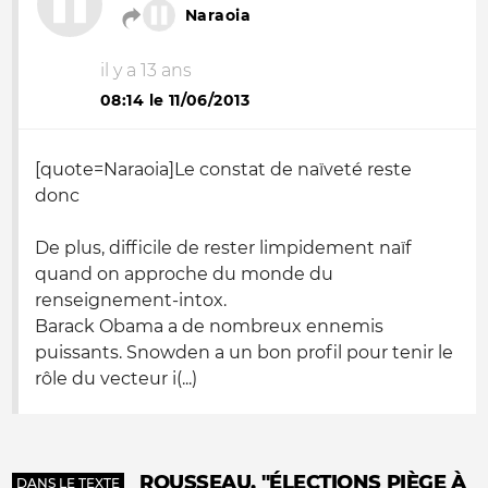
Naraoia
il y a 13 ans
08:14 le 11/06/2013
[quote=Naraoia]Le constat de naïveté reste
donc
De plus, difficile de rester limpidement naïf
quand on approche du monde du
renseignement-intox.
Barack Obama a de nombreux ennemis
puissants. Snowden a un bon profil pour tenir le
rôle du vecteur i(...)
ROUSSEAU, "ÉLECTIONS PIÈGE À
DANS LE TEXTE