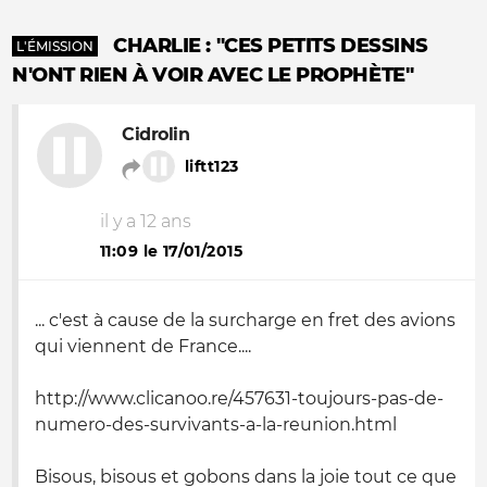
CHARLIE : "CES PETITS DESSINS
L'ÉMISSION
N'ONT RIEN À VOIR AVEC LE PROPHÈTE"
Cidrolin
liftt123
il y a 12 ans
11:09 le 17/01/2015
... c'est à cause de la surcharge en fret des avions
qui viennent de France....
http://www.clicanoo.re/457631-toujours-pas-de-
numero-des-survivants-a-la-reunion.html
Bisous, bisous et gobons dans la joie tout ce que