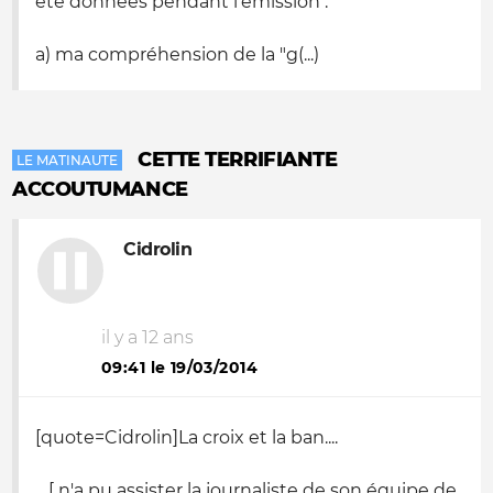
été données pendant l'émission :
a) ma compréhension de la "g(...)
CETTE TERRIFIANTE
LE MATINAUTE
ACCOUTUMANCE
Cidrolin
il y a 12 ans
09:41 le 19/03/2014
[quote=Cidrolin]La croix et la ban....
....[ n'a pu assister la journaliste de son équipe de