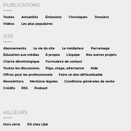
PUBLICATIONS
Toutes
Actualités
Émissions
Chroniques
Dossiers
Vidéos
Les plus populaires
SITE
Abonnements
La vie du site
Le médiateur
Parrainage
Éducation aux médias
À propos
L'équipe
Nos autres projets
Charte déontologique
Formulaire de contact
Toutes les discussions
Pige, stage, alternance
Aide
Offres pour les professionnels
Faire un don défiscalisable
Newsletters
Mentions légales
Conditions générales de vente
Crédits
RSS
Podcast
AILLEURS
Hors série
DS chez Libé