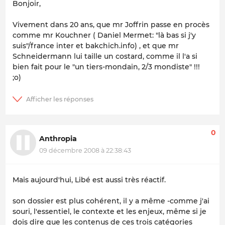
Bonjoir,
Vivement dans 20 ans, que mr Joffrin passe en procès
comme mr Kouchner ( Daniel Mermet: "là bas si j'y
suis"/france inter et bakchich.info) , et que mr
Schneidermann lui taille un costard, comme il l'a si
bien fait pour le "un tiers-mondain, 2/3 mondiste" !!!
;
o
)
0
Anthropia
09 décembre 2008 à 22:38:43
Mais aujourd'hui, Libé est aussi très réactif.
son dossier est plus cohérent, il y a même -comme j'ai
souri, l'essentiel, le contexte et les enjeux, même si je
dois dire que les contenus de ces trois catégories