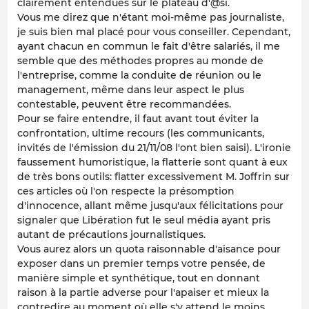
clairement entendues sur le plateau d'@si.
Vous me direz que n'étant moi-même pas journaliste,
je suis bien mal placé pour vous conseiller. Cependant,
ayant chacun en commun le fait d'être salariés, il me
semble que des méthodes propres au monde de
l'entreprise, comme la conduite de réunion ou le
management, même dans leur aspect le plus
contestable, peuvent être recommandées.
Pour se faire entendre, il faut avant tout éviter la
confrontation, ultime recours (les communicants,
invités de l'émission du 21/11/08 l'ont bien saisi). L'ironie
faussement humoristique, la flatterie sont quant à eux
de très bons outils: flatter excessivement M. Joffrin sur
ces articles où l'on respecte la présomption
d'innocence, allant même jusqu'aux félicitations pour
signaler que Libération fut le seul média ayant pris
autant de précautions journalistiques.
Vous aurez alors un quota raisonnable d'aisance pour
exposer dans un premier temps votre pensée, de
manière simple et synthétique, tout en donnant
raison à la partie adverse pour l'apaiser et mieux la
contredire au moment où elle s'y attend le moins.