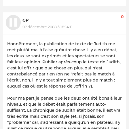
0
GP
07 décembre 2008 à 18:14:11
Honnêtement, la publication de texte de Judith me
met plutôt mal à l'aise qu'autre chose. Il y a eu débat,
les deux se sont exprimés et les spectateurs se sont
fait leur opinion. Publier après-coup le texte de Judith,
c'est lui offrir quelque chose en plus, qui n'est
contrebalancé par rien (on ne "refait pas le match à
l'écrit", non, il n'y a tout simplement plus de match :
auquel cas où est la réponse de Joffrin ?).
Pour ma part je pense que les deux ont été bons à leur
niveau, et que le débat était parfaitement auto-
suffisant. La chronique de Judith était bonne, il est vrai
très écrite mais c'est son style (et, si j'osais, son
"problème" car, s'adressant à quelqu'un en plateau, il y
avait ce risque qu'il réponde auquel elle semblait peu