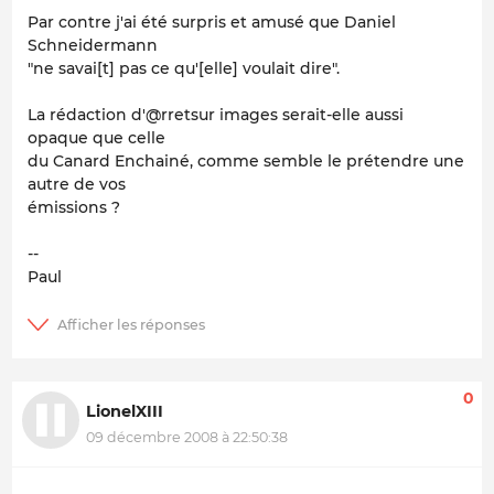
Par contre j'ai été surpris et amusé que Daniel
Schneidermann
"ne savai[t] pas ce qu'[elle] voulait dire".
La rédaction d'@rretsur images serait-elle aussi
opaque que celle
du Canard Enchainé, comme semble le prétendre une
autre de vos
émissions ?
--
Paul
0
LionelXIII
09 décembre 2008 à 22:50:38