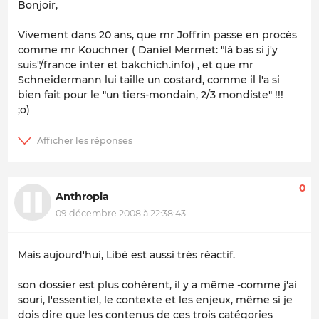
Bonjoir,
Vivement dans 20 ans, que mr Joffrin passe en procès
comme mr Kouchner ( Daniel Mermet: "là bas si j'y
suis"/france inter et bakchich.info) , et que mr
Schneidermann lui taille un costard, comme il l'a si
bien fait pour le "un tiers-mondain, 2/3 mondiste" !!!
;
o
)
0
Anthropia
09 décembre 2008 à 22:38:43
Mais aujourd'hui, Libé est aussi très réactif.
son dossier est plus cohérent, il y a même -comme j'ai
souri, l'essentiel, le contexte et les enjeux, même si je
dois dire que les contenus de ces trois catégories