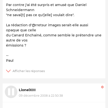
Par contre j'ai été surpris et amusé que Daniel
Schneidermann
"ne savai[t] pas ce qu'[elle] voulait dire".
La rédaction d'@rretsur images serait-elle aussi
opaque que celle
du Canard Enchainé, comme semble le prétendre une
autre de vos
émissions ?
--
Paul
0
LionelXIII
09 décembre 2008 à 22:50:38