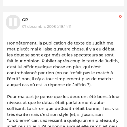
0
GP
07 décembre 2008 à 18:14:11
Honnêtement, la publication de texte de Judith me
met plutôt mal à l'aise qu'autre chose. Il y a eu débat,
les deux se sont exprimés et les spectateurs se sont
fait leur opinion. Publier après-coup le texte de Judith,
c'est lui offrir quelque chose en plus, qui n'est
contrebalancé par rien (on ne "refait pas le match à
l'écrit", non, il n'y a tout simplement plus de match :
auquel cas où est la réponse de Joffrin ?).
Pour ma part je pense que les deux ont été bons à leur
niveau, et que le débat était parfaitement auto-
suffisant. La chronique de Judith était bonne, il est vrai
très écrite mais c'est son style (et, si j'osais, son
"problème" car, s'adressant à quelqu'un en plateau, il y
avait ce risque qu'il réponde auquel elle semblait peu