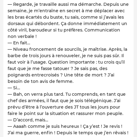
— Regarde, je travaille aussi ma démarche. Depuis une
semaine, je m’entraîne en secret à me déplacer avec
les bras écartés du buste, tu sais, comme si j’avais les
dorsaux qui débordent. Ça donne immédiatement un
côté viril, baroudeur si tu préfères. Communication
non verbale !
— En fait…
— Niveau froncement de sourcils, je maîtrise. Après, la
barbe de trois jours à renouveler, je ne suis pas sûr. Il
faut voir à l’usage. Question importante : tu crois qu’il
faut que je me fasse tatouer ? Je sais pas, des
poignards entrecroisés ? Une tête de mort ? J’ai
besoin de ton avis de femme.
— Si…
— Bah, on verra plus tard. Tu comprends, en tant que
chef des armées, il faut que je sois télégénique. J’ai
prévu d’être à l’ouverture des JT tous les jours pour
faire le point sur la situation et rassurer mon peuple.
— D’accord, mais…
— Aaaah comme je suis heureux ! Ça y’est ! Je revis !
J’ai ma guerre, enfin ! Depuis le temps que j’en rêvais !