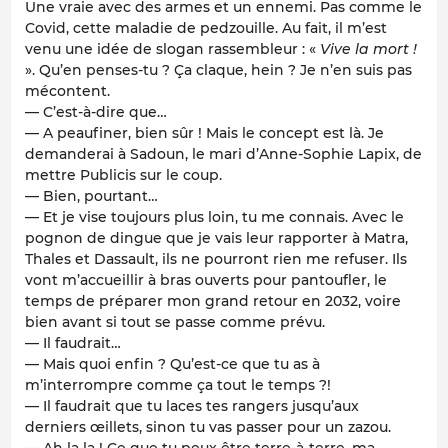
Une vraie avec des armes et un ennemi. Pas comme le
Covid, cette maladie de pedzouille. Au fait, il m’est
venu une idée de slogan rassembleur : «
Vive la mort !
». Qu’en penses-tu ? Ça claque, hein ? Je n’en suis pas
mécontent.
— C’est-à-dire que…
— A peaufiner, bien sûr ! Mais le concept est là. Je
demanderai à Sadoun, le mari d’Anne-Sophie Lapix, de
mettre Publicis sur le coup.
— Bien, pourtant…
— Et je vise toujours plus loin, tu me connais. Avec le
pognon de dingue que je vais leur rapporter à Matra,
Thales et Dassault, ils ne pourront rien me refuser. Ils
vont m’accueillir à bras ouverts pour pantoufler, le
temps de préparer mon grand retour en 2032, voire
bien avant si tout se passe comme prévu.
— Il faudrait…
— Mais quoi enfin ? Qu’est-ce que tu as à
m’interrompre comme ça tout le temps ?!
— Il faudrait que tu laces tes rangers jusqu’aux
derniers œillets, sinon tu vas passer pour un zazou.