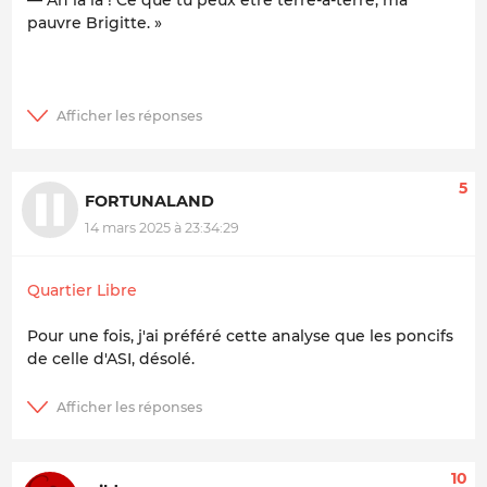
— Ah la la ! Ce que tu peux être terre-à-terre, ma
pauvre Brigitte. »
5
FORTUNALAND
14 mars 2025 à 23:34:29
Quartier Libre
Pour une fois, j'ai préféré cette analyse que les poncifs
de celle d'ASI, désolé.
10