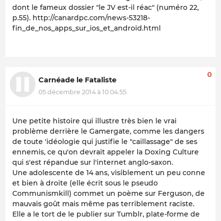
dont le fameux dossier "le JV est-il réac" (numéro 22,
p.55). http://canardpc.com/news-53218-
fin_de_nos_apps_sur_ios_et_android.html
0
Carnéade le Fataliste
05 décembre 2014 à 10:04:55
Une petite histoire qui illustre très bien le vrai
problème derrière le Gamergate, comme les dangers
de toute 'idéologie qui justifie le "caillassage" de ses
ennemis, ce qu'on devrait appeler la Doxing Culture
qui s'est répandue sur l'internet anglo-saxon.
Une adolescente de 14 ans, visiblement un peu conne
et bien à droite (elle écrit sous le pseudo
Communismkill) commet un poème sur Ferguson, de
mauvais goût mais même pas terriblement raciste.
Elle a le tort de le publier sur Tumblr, plate-forme de