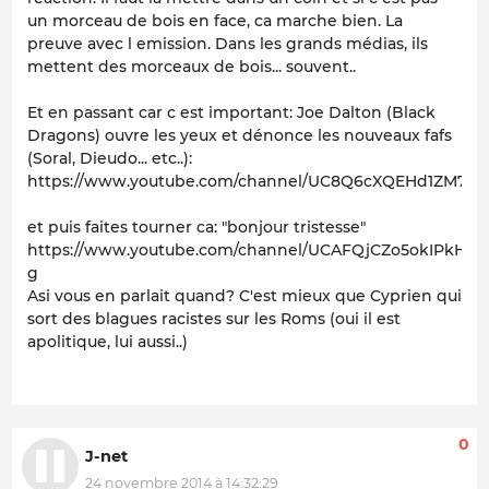
un morceau de bois en face, ca marche bien. La
preuve avec l emission. Dans les grands médias, ils
mettent des morceaux de bois... souvent..
Et en passant car c est important: Joe Dalton (Black
Dragons) ouvre les yeux et dénonce les nouveaux fafs
(Soral, Dieudo... etc..):
https://www.youtube.com/channel/UC8Q6cXQEHd1ZM7Ti
et puis faites tourner ca: "bonjour tristesse"
https://www.youtube.com/channel/UCAFQjCZo5okIPkHU
g
Asi vous en parlait quand? C'est mieux que Cyprien qui
sort des blagues racistes sur les Roms (oui il est
apolitique, lui aussi..)
0
J-net
24 novembre 2014 à 14:32:29