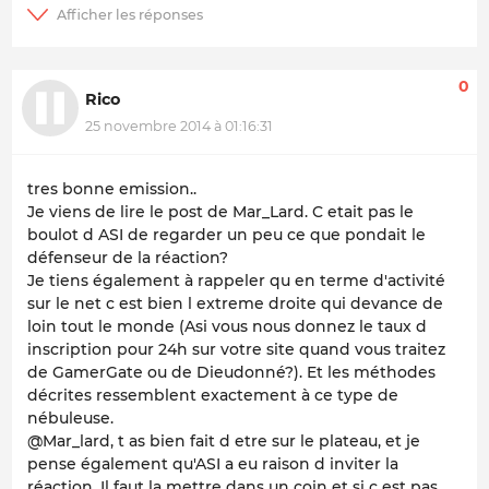
0
Rico
25 novembre 2014 à 01:16:31
tres bonne emission..
Je viens de lire le post de Mar_Lard. C etait pas le
boulot d ASI de regarder un peu ce que pondait le
défenseur de la réaction?
Je tiens également à rappeler qu en terme d'activité
sur le net c est bien l extreme droite qui devance de
loin tout le monde (Asi vous nous donnez le taux d
inscription pour 24h sur votre site quand vous traitez
de GamerGate ou de Dieudonné?). Et les méthodes
décrites ressemblent exactement à ce type de
nébuleuse.
@Mar_lard, t as bien fait d etre sur le plateau, et je
pense également qu'ASI a eu raison d inviter la
réaction. Il faut la mettre dans un coin et si c est pas