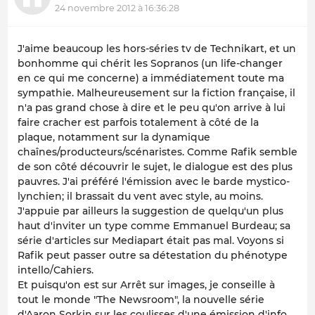
24 novembre 2012 à 16:36:28
J'aime beaucoup les hors-séries tv de Technikart, et un
bonhomme qui chérit les Sopranos (un life-changer
en ce qui me concerne) a immédiatement toute ma
sympathie. Malheureusement sur la fiction française, il
n'a pas grand chose à dire et le peu qu'on arrive à lui
faire cracher est parfois totalement à côté de la
plaque, notamment sur la dynamique
chaînes/producteurs/scénaristes. Comme Rafik semble
de son côté découvrir le sujet, le dialogue est des plus
pauvres. J'ai préféré l'émission avec le barde mystico-
lynchien; il brassait du vent avec style, au moins.
J'appuie par ailleurs la suggestion de quelqu'un plus
haut d'inviter un type comme Emmanuel Burdeau; sa
série d'articles sur Mediapart était pas mal. Voyons si
Rafik peut passer outre sa détestation du phénotype
intello/Cahiers.
Et puisqu'on est sur Arrêt sur images, je conseille à
tout le monde "The Newsroom", la nouvelle série
d'Aaron Sorkin sur les coulisses d'une émission d'info