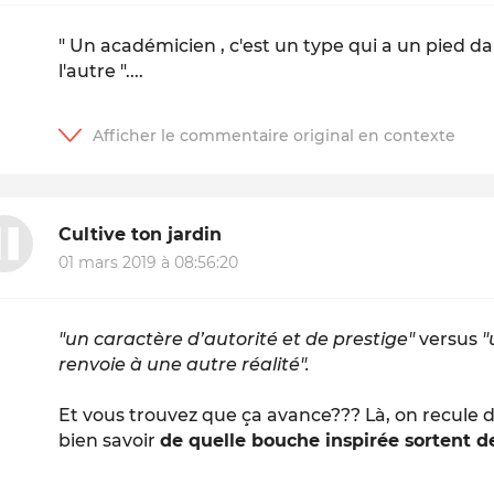
" Un académicien , c'est un type qui a un pied da
l'autre "....
Cultive ton jardin
01 mars 2019 à 08:56:20
"un caractère d’autorité et de prestige"
versus
"
renvoie à une autre réalité".
Et vous trouvez que ça avance??? Là, on recule d
bien savoir
de quelle bouche inspirée sortent de