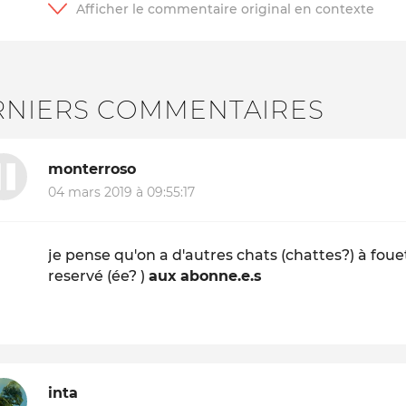
RNIERS COMMENTAIRES
monterroso
04 mars 2019 à 09:55:17
je pense qu'on a d'autres chats (chattes?) à fouet
reservé (ée? )
aux abonne.e.s
inta