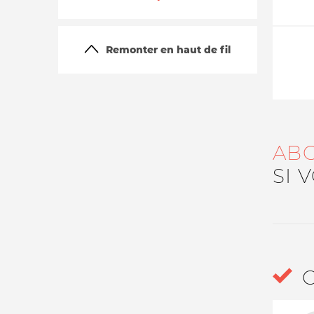
Remonter en haut de fil
AB
La vie du site
SI 