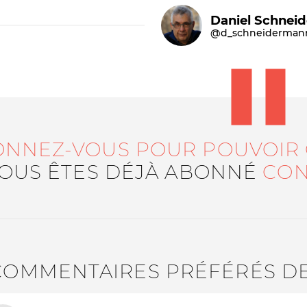
Daniel Schnei
@d_schneiderman
ONNEZ-VOUS POUR POUVOIR
Le médiateur
L'équipe
VOUS ÊTES DÉJÀ ABONNÉ
CON
COMMENTAIRES PRÉFÉRÉS D