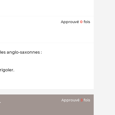
Approuvé
0
fois
îles anglo-saxonnes :
rigoler.
Approuvé
3
fois
r