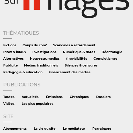
THÉMATIQUES
Fictions
Coups de com'
Scandales à retardement
Intox & infaux
Investigations
Numérique & datas
Déontologie
Alternatives
Nouveaux medias
(In)visibilités
Complotismes
Publicité
Médias traditionnels
Silences & censures
Pédagogie & éducation
Financement des medias
PUBLICATIONS
Toutes
Actualités
Émissions
Chroniques
Dossiers
Vidéos
Les plus populaires
SITE
Abonnements
La vie du site
Le médiateur
Parrainage