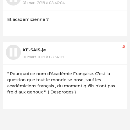
01 mars 2019 à 08:40:04
Et académicienne ?
5
KE-SAIS-je
01 mars 2019 à 08:34:07
" Pourquoi ce nom d'Académie Française. C'est la
question que tout le monde se pose, sauf les
académiciens français , du moment qu'ils n'ont pas
froid aux genoux " ( Desproges )