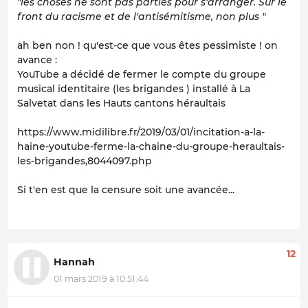
"les choses ne sont pas parties pour s'arranger. Sur le
front du racisme et de l'antisémitisme, non plus "
ah ben non ! qu'est-ce que vous êtes pessimiste ! on
avance :
YouTube a décidé de fermer le compte du groupe
musical identitaire (les brigandes ) installé à La
Salvetat dans les Hauts cantons héraultais
https://www.midilibre.fr/2019/03/01/incitation-a-la-
haine-youtube-ferme-la-chaine-du-groupe-heraultais-
les-brigandes,8044097.php
Si t'en est que la censure soit une avancée...
12
Hannah
01 mars 2019 à 10:51:44