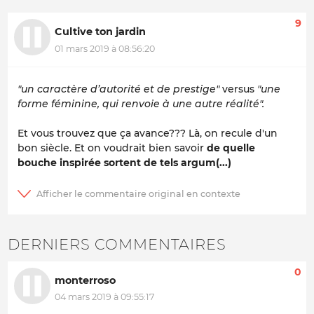
9
Cultive ton jardin
01 mars 2019 à 08:56:20
"un caractère d’autorité et de prestige"
versus
"une
forme féminine, qui renvoie à une autre réalité".
Et vous trouvez que ça avance??? Là, on recule d'un
bon siècle. Et on voudrait bien savoir
de quelle
bouche inspirée sortent de tels argum(...)
DERNIERS COMMENTAIRES
0
monterroso
04 mars 2019 à 09:55:17