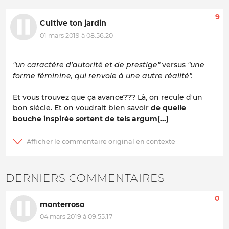
9
Cultive ton jardin
01 mars 2019 à 08:56:20
"un caractère d’autorité et de prestige"
versus
"une
forme féminine, qui renvoie à une autre réalité".
Et vous trouvez que ça avance??? Là, on recule d'un
bon siècle. Et on voudrait bien savoir
de quelle
bouche inspirée sortent de tels argum(...)
DERNIERS COMMENTAIRES
0
monterroso
04 mars 2019 à 09:55:17