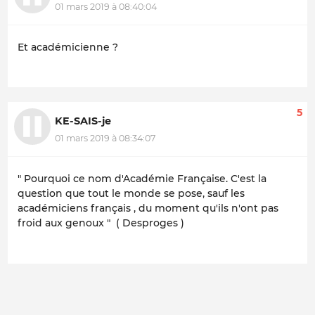
01 mars 2019 à 08:40:04
Et académicienne ?
5
KE-SAIS-je
01 mars 2019 à 08:34:07
" Pourquoi ce nom d'Académie Française. C'est la
question que tout le monde se pose, sauf les
académiciens français , du moment qu'ils n'ont pas
froid aux genoux " ( Desproges )