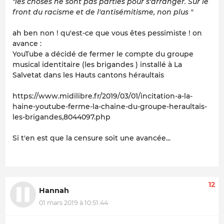
"les choses ne sont pas parties pour s'arranger. Sur le
front du racisme et de l'antisémitisme, non plus "
ah ben non ! qu'est-ce que vous êtes pessimiste ! on
avance :
YouTube a décidé de fermer le compte du groupe
musical identitaire (les brigandes ) installé à La
Salvetat dans les Hauts cantons héraultais
https://www.midilibre.fr/2019/03/01/incitation-a-la-
haine-youtube-ferme-la-chaine-du-groupe-heraultais-
les-brigandes,8044097.php
Si t'en est que la censure soit une avancée...
12
Hannah
01 mars 2019 à 10:51:44