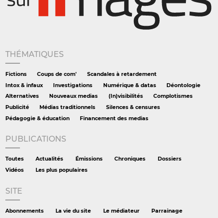
THÉMATIQUES
Fictions
Coups de com'
Scandales à retardement
Intox & infaux
Investigations
Numérique & datas
Déontologie
Alternatives
Nouveaux medias
(In)visibilités
Complotismes
Publicité
Médias traditionnels
Silences & censures
Pédagogie & éducation
Financement des medias
PUBLICATIONS
Toutes
Actualités
Émissions
Chroniques
Dossiers
Vidéos
Les plus populaires
SITE
Abonnements
La vie du site
Le médiateur
Parrainage