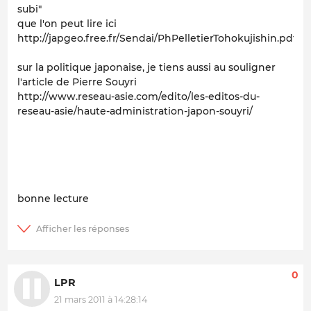
subi"
que l'on peut lire ici
http://japgeo.free.fr/Sendai/PhPelletierTohokujishin.pdf
sur la politique japonaise, je tiens aussi au souligner
l'article de Pierre Souyri
http://www.reseau-asie.com/edito/les-editos-du-
reseau-asie/haute-administration-japon-souyri/
bonne lecture
0
LPR
21 mars 2011 à 14:28:14