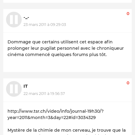
0
-_-
23 mars 2011 à 09:29:03
Dommage que certains utilisent cet espace afin
prolonger leur pugilat personnel avec le chroniqueur
cinéma commencé quelques forums plus tôt.
0
IT
22 mars 2011 à 19:56:57
http://www.tsr.ch/video/info/journal-19h30/?
year=2011&month=3&day=22#id=3034329
Mystère de la chimie de mon cerveau, je trouve que la