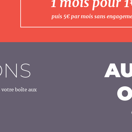
1 mois pour 
puis 5€ par mois sans engagem
ONS
AU
O
votre boîte aux