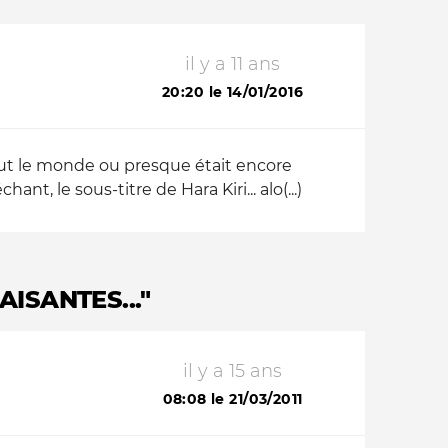
il y a 11 ans
20:20 le 14/01/2016
tout le monde ou presque était encore
, le sous-titre de Hara Kiri... alo(...)
ISANTES..."
il y a 15 ans
08:08 le 21/03/2011