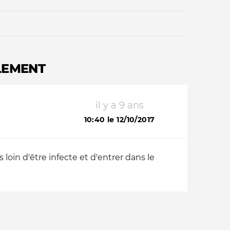
LEMENT
il y a 9 ans
Qui sommes-nous ?
10:40 le 12/10/2017
loin d'être infecte et d'entrer dans le