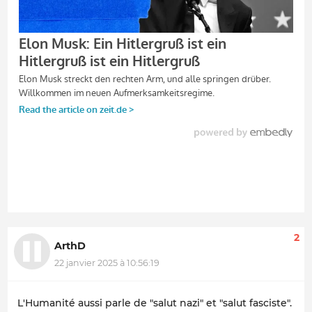
2
ArthD
22 janvier 2025 à 10:56:19
L'Humanité aussi parle de "salut nazi" et "salut fasciste".