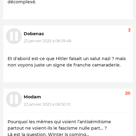
décomplexé.
3
Dobenas
22 janvier 2025 à 08:59:48
Et d'abord est-ce que Hitler faisait un salut nazi ? mais
non voyons juste un signe de franche camaraderie.
20
Modam
22 janvier 2025 à 08:50:10
Pourquoi les mêmes qui voient l’antisémitisme
partout ne voient-ils le fascisme nulle part… ?
Là est la question. Winter is coming…