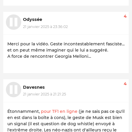
4
Odyssée
21 janvier 2025 à 23:36:02
Merci pour la vidéo. Geste incontestablement fasciste...
et on peut même imaginer qui le lui a suggéré.
A force de rencontrer Georgia Melloni...
4
Davesnes
21 janvier 2025 à 21:21:25
Étonnamment,
pour TF1 en ligne
(je ne sais pas ce qu'il
en est dans la boîte à cons), le geste de Musk est bien
un signal (il est question de dog whistle) envoyé à
l'extrême droite. Les néo-nazis ont d'ailleurs reçu le