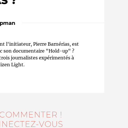
S ?
epman
 l'initiateur, Pierre Barnérias, est
ec son documentaire "Hold-up" ?
rois journalistes expérimentés à
tizen Light.
Qui sommes-nous ?
 COMMENTER !
NECTEZ-VOUS