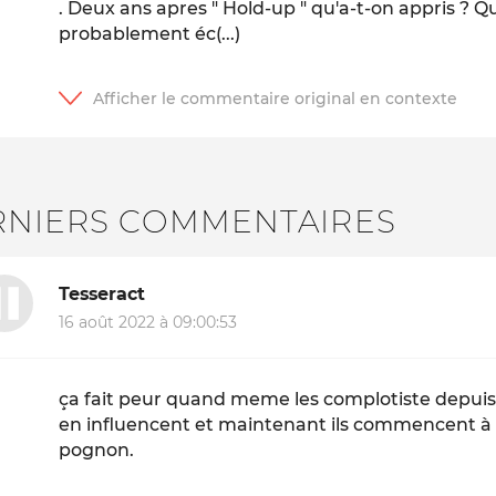
. Deux ans apres " Hold-up " qu'a-t-on appris ? Que
probablement éc(...)
RNIERS COMMENTAIRES
Tesseract
16 août 2022 à 09:00:53
ça fait peur quand meme les complotiste depui
en influencent et maintenant ils commencent à a
pognon.