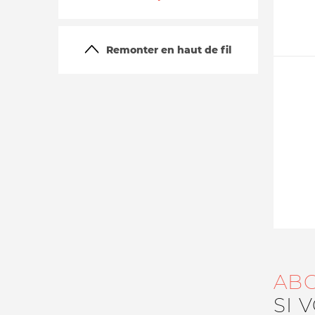
Remonter en haut de fil
La vie du site
AB
SI 