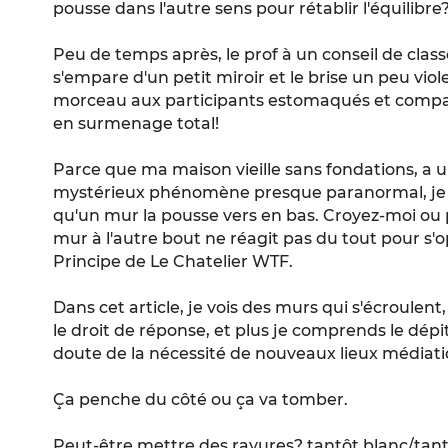
pousse dans l'autre sens pour rétablir l'équilibre
Peu de temps après, le prof à un conseil de classe
s'empare d'un petit miroir et le brise un peu vio
morceau aux participants estomaqués et compatiss
en surmenage total!
Parce que ma maison vieille sans fondations, a u
mystérieux phénomène presque paranormal, je n'
qu'un mur la pousse vers en bas. Croyez-moi ou pa
mur à l'autre bout ne réagit pas du tout pour s'op
Principe de Le Chatelier WTF.
Dans cet article, je vois des murs qui s'écroulent, 
le droit de réponse, et plus je comprends le dépit 
doute de la nécessité de nouveaux lieux médiatiq
Ça penche du côté ou ça va tomber.
Peut-être mettre des rayures? tantôt blanc/tan