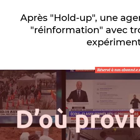
Après "Hold-up", une age
"réinformation" avec tro
expérimen
Réservé à nos abonné.e.