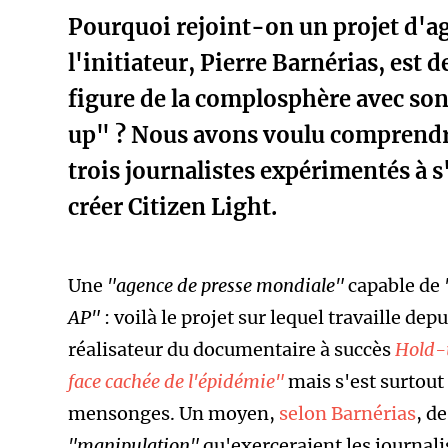
Pourquoi rejoint-on un projet d'a
l'initiateur, Pierre Barnérias, est
figure de la complosphère avec s
up" ? Nous avons voulu comprendre
trois journalistes expérimentés à s'
créer Citizen Light.
Une
"agence de presse mondiale"
capable de
AP"
: voilà le projet sur lequel travaille dep
réalisateur du documentaire à succès
Hold-
face cachée de l'épidémie"
mais s'est surtout
mensonges
. Un moyen,
selon Barnérias
,
de 
"manipulation"
qu'exerceraient les journalis