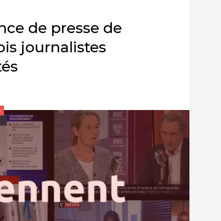
nce de presse de
is journalistes
tés
s