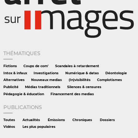
THÉMATIQUES
Fictions
Coups de com'
Scandales à retardement
Intox & infaux
Investigations
Numérique & datas
Déontologie
Alternatives
Nouveaux medias
(In)visibilités
Complotismes
Publicité
Médias traditionnels
Silences & censures
Pédagogie & éducation
Financement des medias
PUBLICATIONS
Toutes
Actualités
Émissions
Chroniques
Dossiers
Vidéos
Les plus populaires