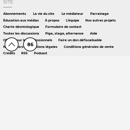
SITE
Abonnements
La vie du site
Le médiateur
Parrainage
Éducation aux médias
À propos
L'équipe
Nos autres projets
Charte déontologique
Formulaire de contact
Toutes les discussions
Pige, stage, alternance
Aide
Offres pour les professionnels
Faire un don défiscalisable
86
Newsletters
Mentions légales
Conditions générales de vente
Crédits
RSS
Podcast
AILLEURS
Hors série
DS chez Libé