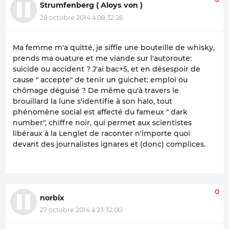
Strumfenberg ( Aloys von )
28 octobre 2014 à 08:32:26
Ma femme m'a quitté, je siffle une bouteille de whisky,
prends ma ouature et me viande sur l'autoroute:
suicide ou accident ? J'ai bac+5, et en désespoir de
cause " accepte" de tenir un guichet: emploi ou
chômage déguisé ? De même qu'à travers le
brouillard la lune s'identifie à son halo, tout
phénomène social est affecté du fameux " dark
number", chiffre noir, qui permet aux scientistes
libéraux à la Lenglet de raconter n'importe quoi
devant des journalistes ignares et (donc) complices.
0
norbix
27 octobre 2014 à 23:32:00