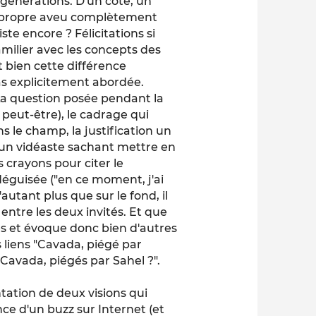
 générations. D'un coté, un
on propre aveu complètement
te encore ? Félicitations si
 familier avec les concepts des
t bien cette différence
as explicitement abordée.
La question posée pendant la
peut-être), le cadrage qui
le champ, la justification un
un vidéaste sachant mettre en
 crayons pour citer le
déguisée ("en ce moment, j'ai
'autant plus que sur le fond, il
entre les deux invités. Et que
nes et évoque donc bien d'autres
 liens "Cavada, piégé par
 Cavada, piégés par Sahel ?".
tation de deux visions qui
ce d'un buzz sur Internet (et