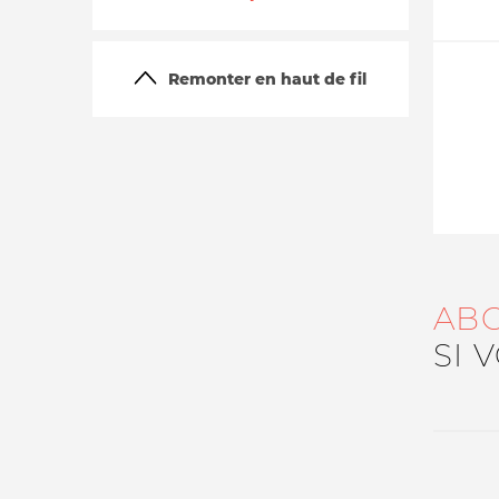
Remonter en haut de fil
La vie du site
AB
SI 