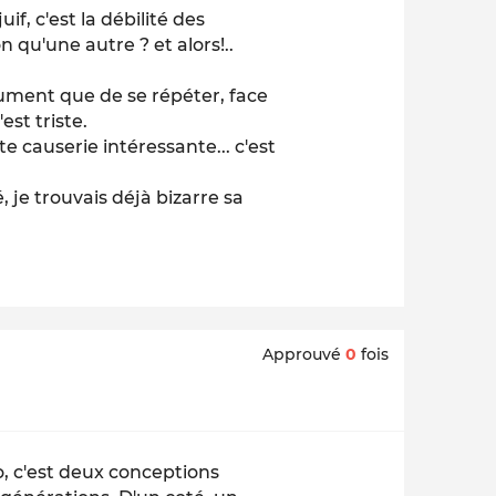
if, c'est la débilité des
 qu'une autre ? et alors!..
ument que de se répéter, face
st triste.
 causerie intéressante... c'est
é, je trouvais déjà bizarre sa
Approuvé
0
fois
o, c'est deux conceptions