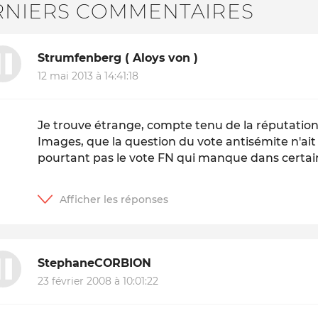
RNIERS COMMENTAIRES
Strumfenberg ( Aloys von )
12 mai 2013 à 14:41:18
Je trouve étrange, compte tenu de la réputation d
Images, que la question du vote antisémite n'ait
pourtant pas le vote FN qui manque dans certain
StephaneCORBION
23 février 2008 à 10:01:22