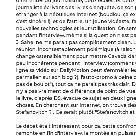
différentes du journalisme, deux écoles, et deux
journaliste écrivant des livres d'enquête, de s
étranger à la nébuleuse Internet (boudiou, ça exis
c'est sincère !), et de l'autre, un jeune vidéaste,
nouvelles technologies et leur utilisation. On sen
pendant l'interview, même si la question n'est p
J. Sahel ne me parait pas complètement clean. 
réunion, incontestablement polémique (à raison 
change ostensiblement pour mettre Cavada dans 
peu incohérente pendant l'interview (comment 
ligne sa vidéo sur DailyMotion peut s'emmêler les
permalien sur son blog ?), l'auto-promo à peine 
pas de boulot"), tout ça ne parait pas très clair. D
n'y a pas vraiment de différence de point de vue 
le livre, d'après DS, évacue ce sujet en deux lig
choses. En cherchant sur Internet, on trouve des
Stefanovitch ?". Ce serait plutôt "Stefanovitch et
Le débat était intéressant pour ça, cette confron
remonte en fin d'interview, la montée en puissan